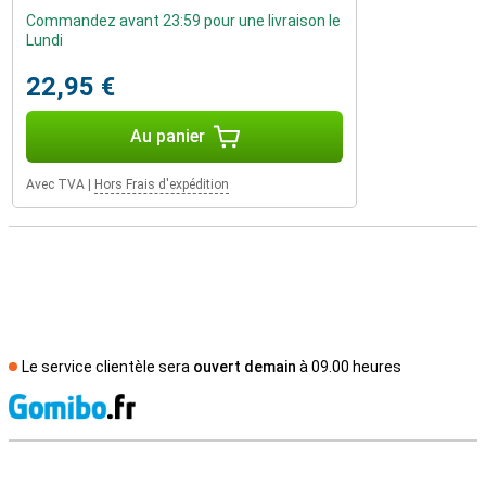
Commandez avant 23:59 pour une livraison le
Lundi
22,95 €
Au panier
Avec TVA
|
Hors Frais d'expédition
Le service clientèle sera
ouvert demain
à 09.00 heures
M
Avis externes des magasins