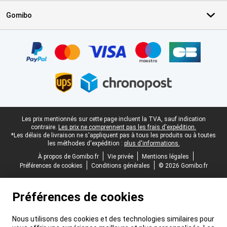
Gomibo
Certificats, methodes de paiement, partenaires de services de livr
Pied-de-page légal
Les prix mentionnés sur cette page incluent la TVA, sauf indication
contraire.
Les prix ne comprennent pas les frais d'expédition.
*Les délais de livraison ne s'appliquent pas à tous les produits ou à toutes
les méthodes d'expédition :
plus d'informations.
À propos de Gomibo.fr
Vie privée
Mentions légales
Préférences de cookies
Conditions générales
© 2026 Gomibo.fr
Préférences de cookies
Nous utilisons des cookies et des technologies similaires pour