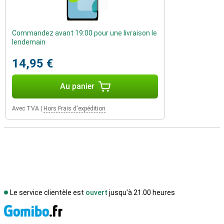
Commandez avant 19:00 pour une livraison le
lendemain
14,95 €
Au panier
Avec TVA
|
Hors Frais d'expédition
Le service clientèle est
ouvert
jusqu'à 21.00 heures
M