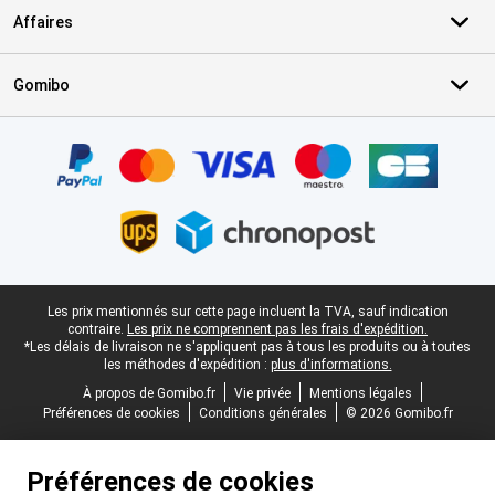
Affaires
Gomibo
Certificats, methodes de paiement, partenaires de services de livr
Pied-de-page légal
Les prix mentionnés sur cette page incluent la TVA, sauf indication
contraire.
Les prix ne comprennent pas les frais d'expédition.
*Les délais de livraison ne s'appliquent pas à tous les produits ou à toutes
les méthodes d'expédition :
plus d'informations.
À propos de Gomibo.fr
Vie privée
Mentions légales
Préférences de cookies
Conditions générales
© 2026 Gomibo.fr
Préférences de cookies