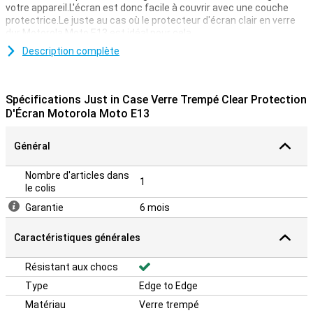
votre appareil.L'écran est donc facile à couvrir avec une couche
protectrice.Le juste au cas où le protecteur d'écran clair en verre
dur Motorola Moto E13 est idéal pour cela.
Une couche protectrice est idéale si vous souhaitez protéger votre
Description complète
smartphone contre les rayures.Les rayures sont sur le protecteur
d'écran au lieu de l'affichage de votre appareil.De cette façon,
votre appareil reste bien et sans rayer.
Spécifications Just in Case Verre Trempé Clear Protection
D'Écran Motorola Moto E13
Fine couche de protection
Grâce à ce protecteur d'écran, qui est en verre trempé, votre
Général
Motorola Moto E13 sera bien protégée contre la saleté et les
rayures.Vous pouvez facilement appliquer cette plaque de verre et
éviter d'endommager votre écran.
Nombre d'articles dans
1
le colis
Garantie
6 mois
Caractéristiques générales
Résistant aux chocs
Type
Edge to Edge
Matériau
Verre trempé