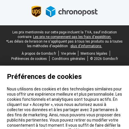
Pied-de-page légal
Les prix mentionnés sur cette page incluent la TVA, sauf indication
contraire.
Les prix ne comprennent pas les frais d'expédition.
*Les délais de livraison ne s'appliquent pas à tous les produits ou à toutes
les méthodes d'expédition :
plus d'informations.
À propos de Gomibo.fr
Vie privée
Mentions légales
Préférences de cookies
Conditions générales
© 2026 Gomibo.fr
Préférences de cookies
Nous utilisons des cookies et des technologies similaires pour
vous offrir une expérience meilleure et plus personnalisée. Les
cookies fonctionnels et analytiques sont toujours actifs. En
cliquant sur « Accepter », vous nous autorisez aussi à
collecter vos données et à les partager avec 3 partenaires à
des fins de marketing. Ainsi, nous pouvons vous proposer des
publicités pertinentes. Vous pouvez retirer ou modifier votre
consentement à tout moment. Il vous suffit de faire défiler la