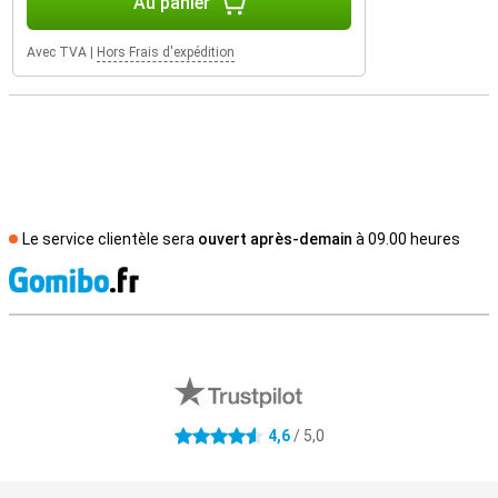
Au panier
Avec TVA
|
Hors Frais d'expédition
Le service clientèle sera
ouvert après-demain
à 09.00 heures
M
Avis externes des magasins
4,6
/ 5,0
4.6 étoiles