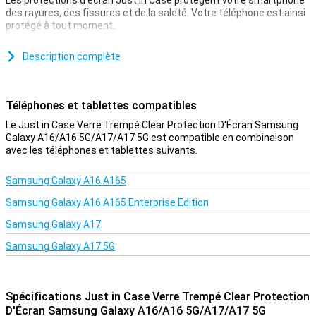
Les protections d'écran Just in Case protègent votre smartphone
des rayures, des fissures et de la saleté. Votre téléphone est ainsi
protégé à tout moment.
Protégez votre écran tactile à l'aide d'une protection d'écran. Cette
protection est fabriquée en verre trempé et est donc très
Description complète
résistante.
Verre transparent
Téléphones et tablettes compatibles
Assurez-vous de pouvoir lire l'écran de votre Samsung Galaxy
Le Just in Case Verre Trempé Clear Protection D'Écran Samsung
A16/A16 5G/A17/A17 5G avec autant de clarté et de netteté que si
Galaxy A16/A16 5G/A17/A17 5G est compatible en combinaison
vous n'aviez pas de protection d'écran. Cette protection d'écran
avec les téléphones et tablettes suivants.
est donc 100 % transparente, de sorte que vous ne la remarquerez
même pas.
Samsung Galaxy A16 A165
Samsung Galaxy A16 A165 Enterprise Edition
Samsung Galaxy A17
Samsung Galaxy A17 5G
Spécifications Just in Case Verre Trempé Clear Protection
D'Écran Samsung Galaxy A16/A16 5G/A17/A17 5G