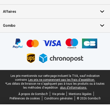
Affaires
Gomibo
Certificats, methodes de paiement, partenaires de services de livr
Pied-de-page légal
Les prix mentionnés sur cette page incluent la TVA, sauf indication
contraire.
Les prix ne comprennent pas les frais d'expédition.
*Les délais de livraison ne s'appliquent pas à tous les produits ou à toutes
les méthodes d'expédition :
plus d'informations.
À propos de Gomibo.fr
Vie privée
Mentions légales
Préférences de cookies
Conditions générales
© 2026 Gomibo.fr