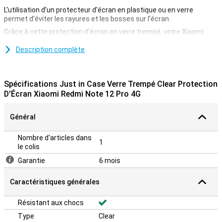
L'utilisation d'un protecteur d'écran en plastique ou en verre
permet d'éviter les rayures et les bosses sur l'écran.
Grâce à cette protection d'écran en verre trempé, votre Xiaomi
Redmi Note 12 Pro 4G sera bien protégé de la saleté et des rayures.
Cette protection en verre s'applique facilement et évite
Description complète
d'endommager votre écran.
Protection contre les rayures
Spécifications Just in Case Verre Trempé Clear Protection
Un protecteur d'écran est idéal si vous souhaitez protéger votre
D'Écran Xiaomi Redmi Note 12 Pro 4G
smartphone des rayures. Les rayures apparaîtront sur le
protecteur d'écran et non sur l'écran de votre appareil. Votre
Général
appareil reste ainsi beau et exempt de rayures.
Nombre d'articles dans
1
le colis
Garantie
6 mois
Caractéristiques générales
Résistant aux chocs
Type
Clear