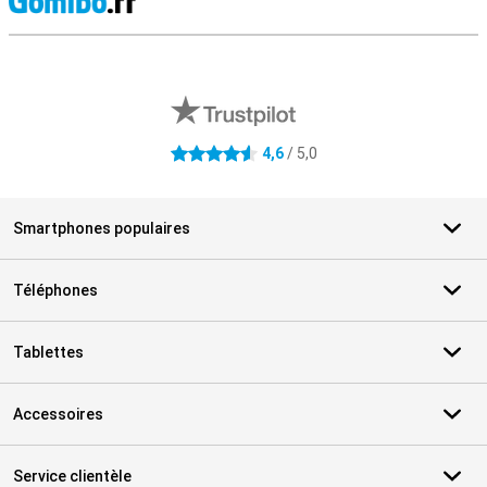
M
Avis externes des magasins
4,6
/ 5,0
4.6 étoiles
Smartphones populaires
Téléphones
Tablettes
Accessoires
Service clientèle