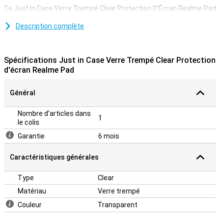
Ce Just In Case Verre Trempé Clear Protection D'Écran Realme Pad
en verre trempé se compose d'une fine couche qui offre à votre
écran une protection optimale contre les chutes. De plus, il est
Description complète
presque invisible sur votre écran.Protégez votre écran à tout
moment. Achetez un protecteur d'écran transparent pour éviter
les rayures sur votre appareil.
Spécifications Just in Case Verre Trempé Clear Protection
d'écran Realme Pad
Général
Nombre d'articles dans
1
le colis
Garantie
6 mois
Caractéristiques générales
Type
Clear
Matériau
Verre trempé
Couleur
Transparent