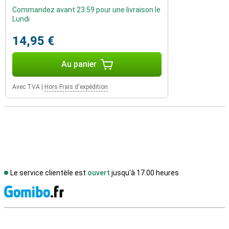
Commandez avant 23:59 pour une livraison le
Lundi
14,95 €
Au panier
Avec TVA
|
Hors Frais d'expédition
Le service clientèle est
ouvert
jusqu'à 17.00 heures
M
Avis externes des magasins