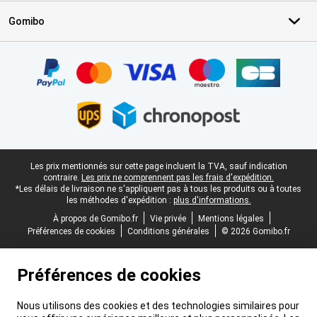
Gomibo
Certificats, methodes de paiement, partenaires de services de livr
Pied-de-page légal
Les prix mentionnés sur cette page incluent la TVA, sauf indication
contraire.
Les prix ne comprennent pas les frais d'expédition.
*Les délais de livraison ne s'appliquent pas à tous les produits ou à toutes
les méthodes d'expédition :
plus d'informations.
À propos de Gomibo.fr
Vie privée
Mentions légales
Préférences de cookies
Conditions générales
© 2026 Gomibo.fr
Préférences de cookies
Nous utilisons des cookies et des technologies similaires pour