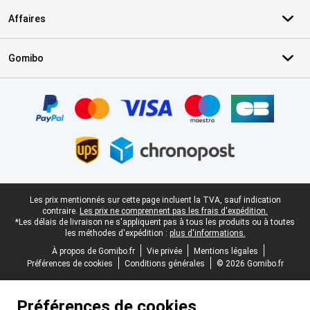
Affaires
Gomibo
Certificats, methodes de paiement, partenaires de services de livr
Pied-de-page légal
Les prix mentionnés sur cette page incluent la TVA, sauf indication
contraire.
Les prix ne comprennent pas les frais d'expédition.
*Les délais de livraison ne s'appliquent pas à tous les produits ou à toutes
les méthodes d'expédition :
plus d'informations.
À propos de Gomibo.fr
Vie privée
Mentions légales
Préférences de cookies
Conditions générales
© 2026 Gomibo.fr
Préférences de cookies