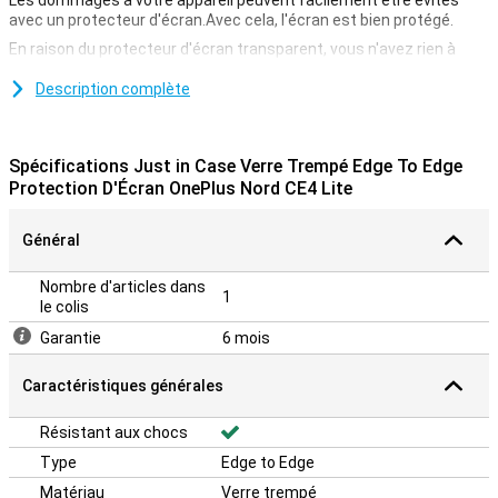
Les dommages à votre appareil peuvent facilement être évités
avec un protecteur d'écran.Avec cela, l'écran est bien protégé.
En raison du protecteur d'écran transparent, vous n'avez rien à
remettre.De cette façon, l'écran reste tout aussi réactif lorsque
vous cliquez dessus.
Description complète
couvre tout le front
Si vous choisissez un protecteur d'écran de bord à bord, vous
Spécifications Just in Case Verre Trempé Edge To Edge
prenez immédiatement tous les bords de l'appareil.Contrairement
Protection D'Écran OnePlus Nord CE4 Lite
aux protecteurs d'écran qui ne couvrent que l'écran tactile, vous
vous assurez maintenant que tout le front est protégé.
Général
Nombre d'articles dans
1
le colis
Garantie
6 mois
Caractéristiques générales
Résistant aux chocs
Type
Edge to Edge
Matériau
Verre trempé