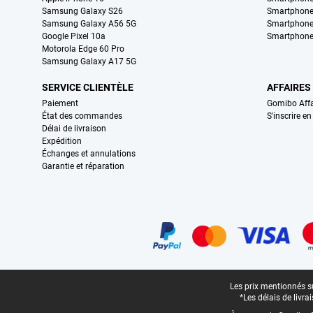
Samsung Galaxy S26
Smartphone
Samsung Galaxy A56 5G
Smartphone
Google Pixel 10a
Smartphone
Motorola Edge 60 Pro
Samsung Galaxy A17 5G
SERVICE CLIENTÈLE
AFFAIRES
Paiement
Gomibo Affa
État des commandes
S'inscrire e
Délai de livraison
Expédition
Échanges et annulations
Garantie et réparation
Certificats, methodes de paiement, partenaires de services de livraiso
Pied-de-page légal
Les prix mentionnés su
*Les délais de livr