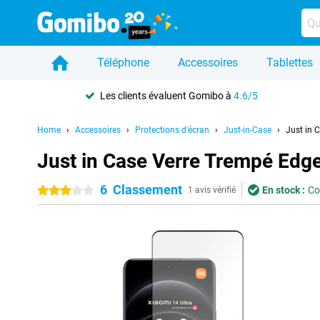
Téléphone
Accessoires
Tablettes
Les clients évaluent Gomibo à
4.6/5
Home
Accessoires
Protections d'écran
Just-in-Case
Just in 
Just in Case Verre Trempé Edge
6
Classement
En stock :
Co
3 étoiles
1 avis vérifié