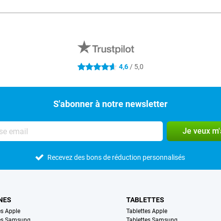
4,6
/ 5,0
4.6 étoiles
S'abonner à notre newsletter
Je veux m
Recevez des bons de réduction personnalisés
NES
TABLETTES
s Apple
Tablettes Apple
es Samsung
Tablettes Samsung