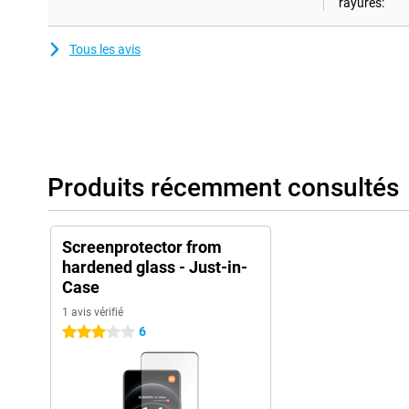
rayures:
Tous les avis
Produits récemment consultés
Screenprotector from
hardened glass - Just-in-
Case
1 avis vérifié
6
3 étoiles