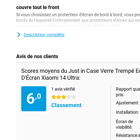
couvre tout le front
Si vous choisissez un protecteur d'écran de bord à bord, vous p
bords de l'appareil.Contrairement aux protecteurs d'écran qui ne 
vous assurez maintenant que tout le front est protégé.
Description complète
Avis de nos clients
Scores moyens du Just in Case Verre Trempé E
D'Écran Xiaomi 14 Ultra:
1 avis vérifié
Rapport qual
6
,0
prix:
3 étoiles
Ajustement:
Classement
Installation:
Écran de
visibilité:
Résistance 