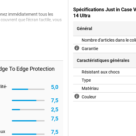
Spécifications Just in Case
renez immédiatement tous les
14 Ultra
couvrent que l'écran tactile, vous
Général
Nombre d'articles dans le col
Garantie
Caractéristiques générales
dge To Edge Protection
Résistant aux chocs
Type
5,0
ité-
Matériau
Couleur
7,5
2,5
7,5
7,5
aux