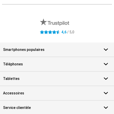
M
Avis externes des magasins
4,6
/ 5,0
4.6 étoiles
Smartphones populaires
Téléphones
Tablettes
Accessoires
Service clientèle