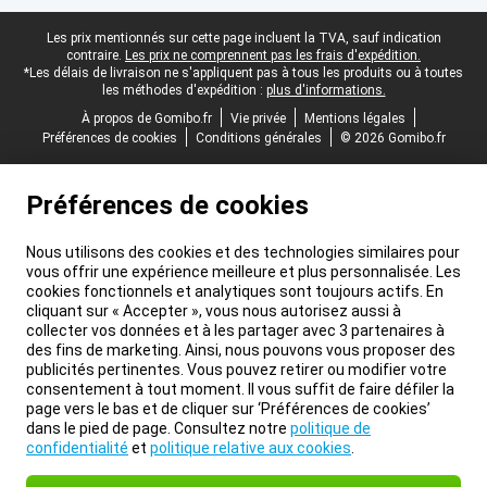
Pied-de-page légal
Les prix mentionnés sur cette page incluent la TVA, sauf indication
contraire.
Les prix ne comprennent pas les frais d'expédition.
*Les délais de livraison ne s'appliquent pas à tous les produits ou à toutes
les méthodes d'expédition :
plus d'informations.
À propos de Gomibo.fr
Vie privée
Mentions légales
Préférences de cookies
Conditions générales
© 2026 Gomibo.fr
Préférences de cookies
Nous utilisons des cookies et des technologies similaires pour
vous offrir une expérience meilleure et plus personnalisée. Les
cookies fonctionnels et analytiques sont toujours actifs. En
cliquant sur « Accepter », vous nous autorisez aussi à
collecter vos données et à les partager avec 3 partenaires à
des fins de marketing. Ainsi, nous pouvons vous proposer des
publicités pertinentes. Vous pouvez retirer ou modifier votre
consentement à tout moment. Il vous suffit de faire défiler la
page vers le bas et de cliquer sur ‘Préférences de cookies’
dans le pied de page. Consultez notre
politique de
confidentialité
et
politique relative aux cookies
.