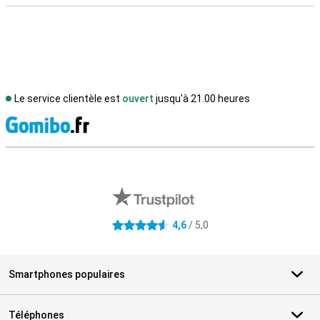
Le service clientèle est
ouvert
jusqu'à 21.00 heures
M
Avis externes des magasins
4,6
/ 5,0
4.6 étoiles
Smartphones populaires
Téléphones