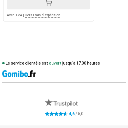
Avec TVA
|
Hors Frais d'expédition
Le service clientèle est
ouvert
jusqu'à 17.00 heures
M
Avis externes des magasins
4,6
/ 5,0
4.6 étoiles