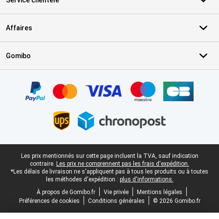
Service clientèle
Affaires
Gomibo
Certificats, methodes de paiement, partenaires de services de livr
Pied-de-page légal
Les prix mentionnés sur cette page incluent la TVA, sauf indication
contraire.
Les prix ne comprennent pas les frais d'expédition.
*Les délais de livraison ne s'appliquent pas à tous les produits ou à toutes
les méthodes d'expédition :
plus d'informations.
À propos de Gomibo.fr
Vie privée
Mentions légales
Préférences de cookies
Conditions générales
© 2026 Gomibo.fr