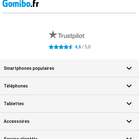
M
Avis externes des magasins
4,6
/ 5,0
4.6 étoiles
Smartphones populaires
Téléphones
Tablettes
Accessoires