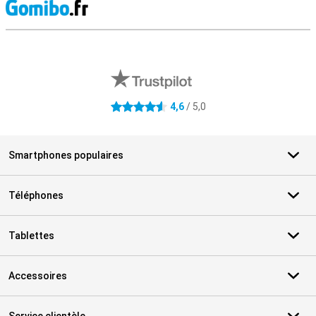
M
Avis externes des magasins
4,6
/ 5,0
4.6 étoiles
Smartphones populaires
Téléphones
Tablettes
Accessoires