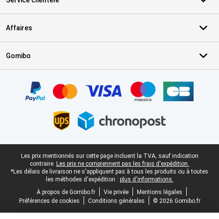
Service clientèle
Affaires
Gomibo
Certificats, methodes de paiement, partenaires de services de livr
Pied-de-page légal
Les prix mentionnés sur cette page incluent la TVA, sauf indication
contraire.
Les prix ne comprennent pas les frais d'expédition.
*Les délais de livraison ne s'appliquent pas à tous les produits ou à toutes
les méthodes d'expédition :
plus d'informations.
À propos de Gomibo.fr
Vie privée
Mentions légales
Préférences de cookies
Conditions générales
© 2026 Gomibo.fr