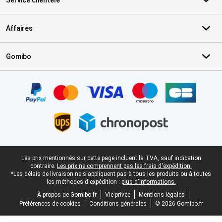
Service clientèle
Affaires
Gomibo
Certificats, methodes de paiement, partenaires de services de livr
Pied-de-page légal
Les prix mentionnés sur cette page incluent la TVA, sauf indication
contraire.
Les prix ne comprennent pas les frais d'expédition.
*Les délais de livraison ne s'appliquent pas à tous les produits ou à toutes
les méthodes d'expédition :
plus d'informations.
À propos de Gomibo.fr
Vie privée
Mentions légales
Préférences de cookies
Conditions générales
© 2026 Gomibo.fr