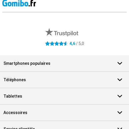
M
Avis externes des magasins
4,6
/ 5,0
4.6 étoiles
Smartphones populaires
Téléphones
Tablettes
Accessoires