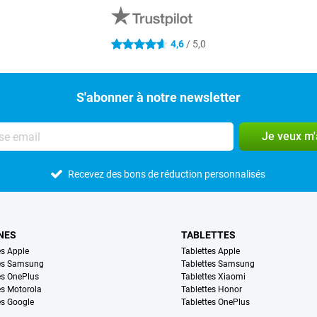
4,6
/ 5,0
4.6 étoiles
S'abonner à notre newsletter
Je veux m
Recevez des bons de réduction personnalisés
NES
TABLETTES
s Apple
Tablettes Apple
es Samsung
Tablettes Samsung
s OnePlus
Tablettes Xiaomi
s Motorola
Tablettes Honor
s Google
Tablettes OnePlus