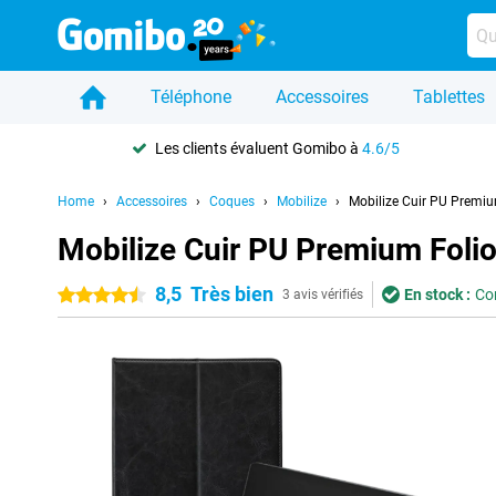
Téléphone
Accessoires
Tablettes
Les clients évaluent Gomibo à
4.6/5
Home
Accessoires
Coques
Mobilize
Mobilize Cuir PU Premi
Mobilize Cuir PU Premium Foli
8,5
Très bien
En stock :
Co
4.5 étoiles
3 avis vérifiés