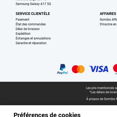
Samsung Galaxy A17 5G
SERVICE CLIENTÈLE
AFFAIRES
Paiement
Gomibo Affa
État des commandes
S'inscrire e
Délai de livraison
Expédition
Échanges et annulations
Garantie et réparation
Certificats, methodes de paiement, partenaires de services de livraiso
Pied-de-page légal
Les prix mentionnés su
*Les délais de livr
À propos de Gomibo.f
Préférences de cookies