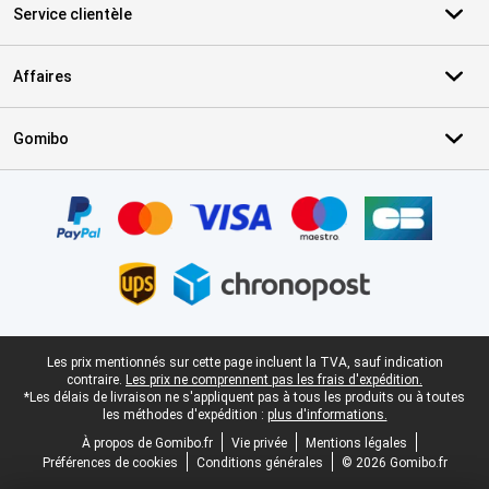
Service clientèle
Affaires
Gomibo
Certificats, methodes de paiement, partenaires de services de livr
Pied-de-page légal
Les prix mentionnés sur cette page incluent la TVA, sauf indication
contraire.
Les prix ne comprennent pas les frais d'expédition.
*Les délais de livraison ne s'appliquent pas à tous les produits ou à toutes
les méthodes d'expédition :
plus d'informations.
À propos de Gomibo.fr
Vie privée
Mentions légales
Préférences de cookies
Conditions générales
© 2026 Gomibo.fr