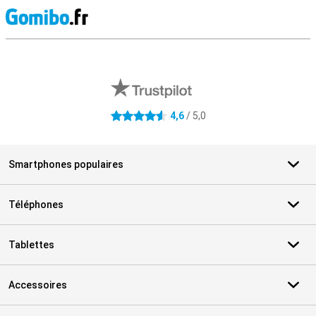
M
Avis externes des magasins
4,6
/ 5,0
4.6 étoiles
Smartphones populaires
Téléphones
Tablettes
Accessoires