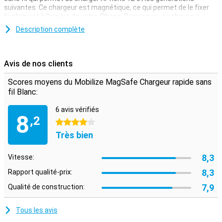
suivantes. Ce chargeur est magnétique, ce qui permet de le fixer
facilement à l'arrière de votre iPhone. Remarque : ce chargeur
n'utilise pas le port Lightning auquel vous êtes peut-être habitué
Description complète
chez Apple, mais un port USB-C. Veillez donc à disposer d'un
chargeur USB-C chez vous.
Avis de nos clients
Scores moyens du Mobilize MagSafe Chargeur rapide sans
fil Blanc:
6 avis vérifiés
8
,2
4 étoiles
Très bien
8,3
Vitesse:
8,3
Rapport qualité-prix:
7,9
Qualité de construction:
Tous les avis