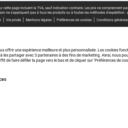
r cette page incluent la TVA, sauf indication contraire.
Les prix ne comprennent pas 
aison ne s'appliquent pas à tous les produits ou à toutes les méthodes d'expédition :
r
Vie privée
Mentions légales
Préférences de cookies
Conditions générale
us offrir une expérience meilleure et plus personnalisée. Les cookies fonct
 à les partager avec 3 partenaires à des fins de marketing. Ainsi, nous 
it de faire défiler la page vers le bas et de cliquer sur ‘Préférences de c
ces