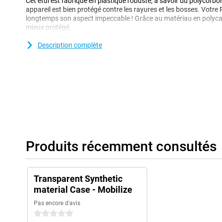
Cet étui est fabriqué en plastique robuste, à savoir du polycorbo
appareil est bien protégé contre les rayures et les bosses. Votre 
longtemps son aspect impeccable ! Grâce au matériau en polycar
mieux protégé.
Vous souhaitez protéger votre Google Pixel 9/9 Pro sans en mas
Description complète
optez pour un étui transparent comme cette Mobilize PC Back C
Pro. Ainsi, vous offrez une protection à votre appareil tout en pr
Produits récemment consultés
Transparent Synthetic
material Case - Mobilize
Pas encore d'avis
0 étoiles