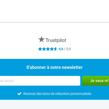
4,6
/ 5,0
4.6 étoiles
S'abonner à notre newsletter
Je veux m
Recevez des bons de réduction personnalisés