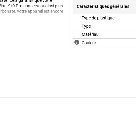
nate. Cela garantit que votre
Pixel 9/9 Pro conservera ainsi plus
Caractéristiques générales
bonate, votre appareil est encore
Type de plastique
quer le magnifique design ? Alors
Type
over Transparent Google Pixel 9/9
Matériau
ofitant de son design.
Couleur