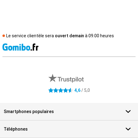
Le service clientèle sera
ouvert demain
à 09.00 heures
M
Avis externes des magasins
4,6
/ 5,0
4.6 étoiles
Smartphones populaires
Téléphones