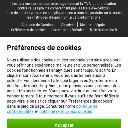
Pied-de-page légal
Les prix mentionnés sur cette page incluent la TVA, sauf indication
contraire.
Les prix ne comprennent pas les frais d'expédition.
*Les délais de livraison ne s'appliquent pas à tous les produits ou à toutes
les méthodes d'expédition :
plus d'informations.
À propos de Gomibo.fr
Vie privée
Mentions légales
Préférences de cookies
Conditions générales
© 2026 Gomibo.fr
Préférences de cookies
Nous utilisons des cookies et des technologies similaires pour
vous offrir une expérience meilleure et plus personnalisée. Les
cookies fonctionnels et analytiques sont toujours actifs. En
cliquant sur « Accepter », vous nous autorisez aussi à
collecter vos données et à les partager avec 3 partenaires à
des fins de marketing. Ainsi, nous pouvons vous proposer des
publicités pertinentes. Vous pouvez retirer ou modifier votre
consentement à tout moment. Il vous suffit de faire défiler la
page vers le bas et de cliquer sur ‘Préférences de cookies’
dans le pied de page. Consultez notre
politique de
confidentialité
et
politique relative aux cookies
.
Accepter