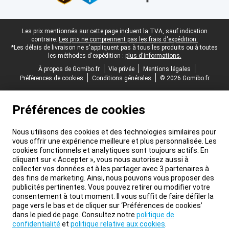
Pied-de-page légal
Les prix mentionnés sur cette page incluent la TVA, sauf indication
contraire.
Les prix ne comprennent pas les frais d'expédition.
*Les délais de livraison ne s'appliquent pas à tous les produits ou à toutes
les méthodes d'expédition :
plus d'informations.
À propos de Gomibo.fr
Vie privée
Mentions légales
Préférences de cookies
Conditions générales
© 2026 Gomibo.fr
Préférences de cookies
Nous utilisons des cookies et des technologies similaires pour
vous offrir une expérience meilleure et plus personnalisée. Les
cookies fonctionnels et analytiques sont toujours actifs. En
cliquant sur « Accepter », vous nous autorisez aussi à
collecter vos données et à les partager avec 3 partenaires à
des fins de marketing. Ainsi, nous pouvons vous proposer des
publicités pertinentes. Vous pouvez retirer ou modifier votre
consentement à tout moment. Il vous suffit de faire défiler la
page vers le bas et de cliquer sur ‘Préférences de cookies’
dans le pied de page. Consultez notre
politique de
confidentialité
et
politique relative aux cookies
.