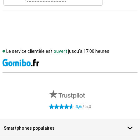
Le service clientèle est
ouvert
jusqu'à 17.00 heures
M
Avis externes des magasins
4,6
/ 5,0
4.6 étoiles
Smartphones populaires