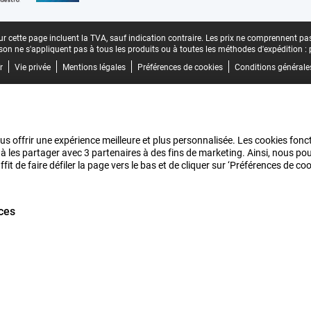
r cette page incluent la TVA, sauf indication contraire.
Les prix ne comprennent pas 
aison ne s'appliquent pas à tous les produits ou à toutes les méthodes d'expédition :
r
Vie privée
Mentions légales
Préférences de cookies
Conditions générale
us offrir une expérience meilleure et plus personnalisée. Les cookies fonct
 à les partager avec 3 partenaires à des fins de marketing. Ainsi, nous 
it de faire défiler la page vers le bas et de cliquer sur ‘Préférences de c
ces