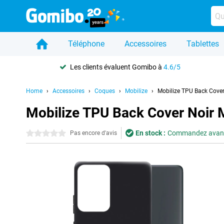
Téléphone
Accessoires
Tablettes
Les clients évaluent Gomibo à
4.6/5
Home
Accessoires
Coques
Mobilize
Mobilize TPU Back Cove
Mobilize TPU Back Cover Noir 
En stock :
Commandez avant 2
0 étoiles
Pas encore d'avis