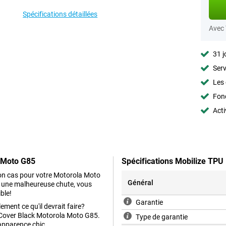
Spécifications détaillées
Avec
31 j
Serv
Les 
Fon
Acti
a Moto G85
Spécifications Mobilize TPU
on cas pour votre Motorola Moto
Général
re une malheureuse chute, vous
ble!
Garantie
ment ce qu'il devrait faire?
k Cover Black Motorola Moto G85.
Type de garantie
apparence chic.