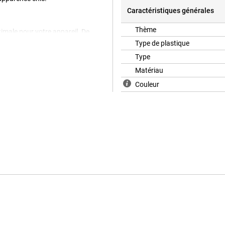
Caractéristiques générales
Thème
ptimale pour votre appareil. De
res que les autres couvertures. La
Type de plastique
ssoire téléphonique le plus utilisé,
Type
vous protégez votre téléphone
ser le couvercle arrière TPU Black
Matériau
e matériel, l'affaire s'adapte
Couleur
 empêchez les rayures et les
 et des chutes.