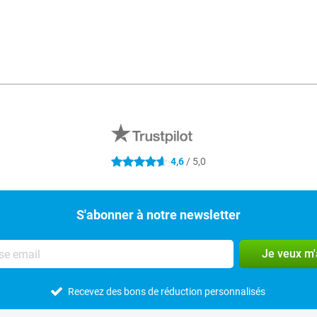
4,6
/ 5,0
4.6 étoiles
S'abonner à notre newsletter
Je veux m
Recevez des bons de réduction personnalisés