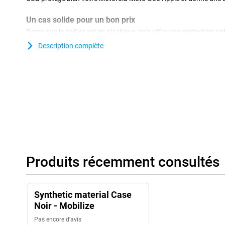
Un cas solide pour un bon prix
Parce que le boîtier est en plastique, cela offre une protection o
plus, les couvertures en plastique ne sont souvent pas aussi chè
Description complète
couverture arrière, avec le protecteur d'écran, est peut-être l'acce
et pour une bonne raison! D'une manière bon marché et simple, 
contre les dommages tels que les rayures et les bosses. La mobili
Motorola Moto G85 est en matériau TPU doux et flexible. Grâce à c
parfaitement à votre appareil. De plus, avec ce boîtier TPU, vous
bosses à travers des objets pointus, de la saleté, de la poussière
Produits récemment consultés
Synthetic material Case
Noir - Mobilize
Pas encore d'avis