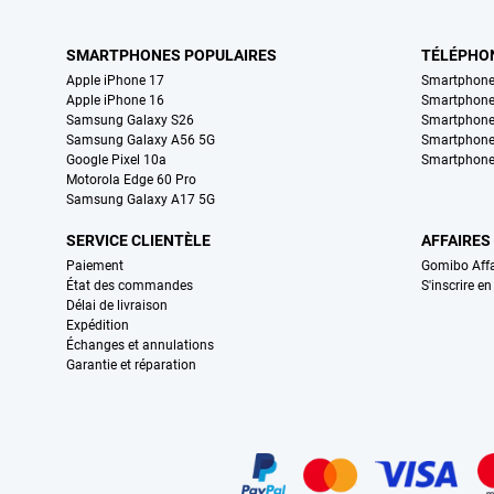
SMARTPHONES POPULAIRES
TÉLÉPHO
Apple iPhone 17
Smartphone
Apple iPhone 16
Smartphon
Samsung Galaxy S26
Smartphone
Samsung Galaxy A56 5G
Smartphone
Google Pixel 10a
Smartphone
Motorola Edge 60 Pro
Samsung Galaxy A17 5G
SERVICE CLIENTÈLE
AFFAIRES
Paiement
Gomibo Affa
État des commandes
S'inscrire e
Délai de livraison
Expédition
Échanges et annulations
Garantie et réparation
Certificats, methodes de paiement, partenaires de services de livraiso