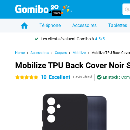
Téléphone
Accessoires
Tablettes
Les clients évaluent Gomibo à
4.5/5
Home
Accessoires
Coques
Mobilize
Mobilize TPU Back Cove
Mobilize TPU Back Cover Noir
10
Excellent
En stock :
Comm
5 étoiles
1 avis vérifié