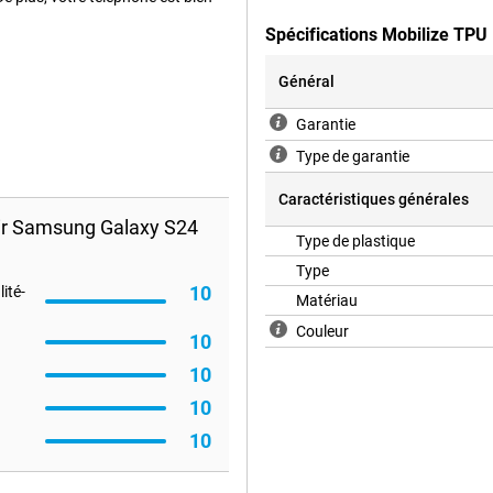
Spécifications Mobilize TP
Général
nc d'autant plus important de
ulez pas de fissure dans votre
Garantie
n choisissant cette housse
 étuis. Cet étui Samsung protège
Type de garantie
t les bosses. La housse est
votre Samsung Galaxy S24 FE. Des
Caractéristiques générales
 et les boutons, afin que vous
ir Samsung Galaxy S24
Type de plastique
Type
10
ité-
Matériau
Couleur
10
10
10
10