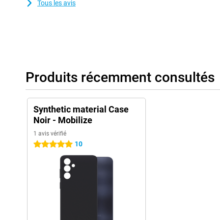
Tous les avis
Produits récemment consultés
Synthetic material Case
Noir - Mobilize
1 avis vérifié
10
5 étoiles