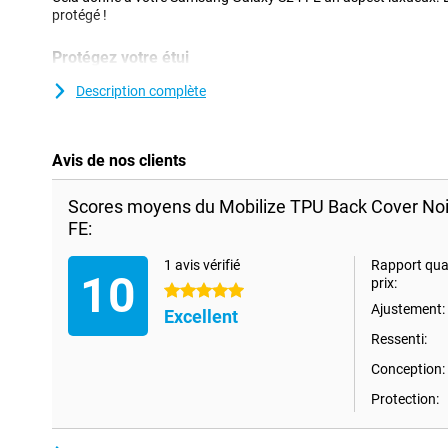
protégé !
Protégez votre étui
De nos jours, de plus en plus d'appareils sont en verre. Il est do
Description complète
protéger votre appareil à l'aide d'un étui. Après tout, vous ne vo
téléphone ! Protégez facilement votre Samsung Galaxy S24 FE e
arrière. Le plastique est un matériau très robuste, idéal pour les
donc très bien votre Samsung Galaxy S24 FE contre les rayures e
Avis de nos clients
fabriquée en TPU souple et flexible et s'adapte parfaitement à 
découpes sont également prévues pour l'appareil photo, les ports
Scores moyens du Mobilize TPU Back Cover No
puissiez utiliser toutes les fonctions comme à l'accoutumée.
FE:
1 avis vérifié
Rapport qual
10
prix:
5 étoiles
Ajustement:
Excellent
Ressenti:
Conception:
Protection: