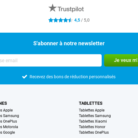
4,5
/ 5,0
4.5 étoiles
S'abonner à notre newsletter
Je veux m
Recevez des bons de réduction personnalisés
NES
TABLETTES
s Apple
Tablettes Apple
es Samsung
Tablettes Samsung
s OnePlus
Tablettes Xiaomi
s Motorola
Tablettes Honor
s Google
Tablettes OnePlus