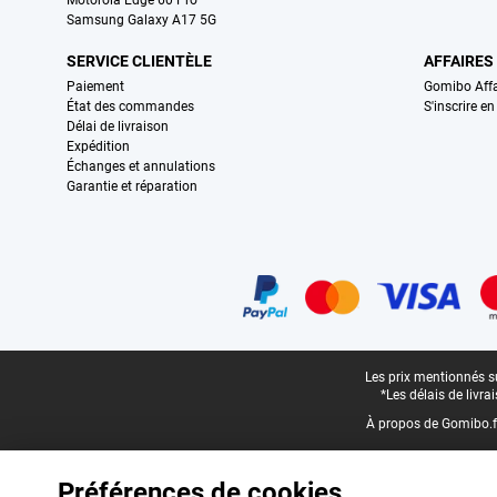
Motorola Edge 60 Pro
Samsung Galaxy A17 5G
SERVICE CLIENTÈLE
AFFAIRES
Paiement
Gomibo Affa
État des commandes
S'inscrire e
Délai de livraison
Expédition
Échanges et annulations
Garantie et réparation
Certificats, methodes de paiement, partenaires de services de livraiso
Pied-de-page légal
Les prix mentionnés su
*Les délais de livr
À propos de Gomibo.f
Préférences de cookies