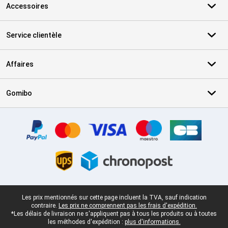
Accessoires
Service clientèle
Affaires
Gomibo
Certificats, methodes de paiement, partenaires de services de livr
Pied-de-page légal
Les prix mentionnés sur cette page incluent la TVA, sauf indication
contraire.
Les prix ne comprennent pas les frais d'expédition.
*Les délais de livraison ne s'appliquent pas à tous les produits ou à toutes
les méthodes d'expédition :
plus d'informations.