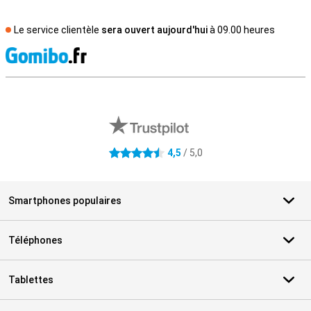
Le service clientèle
sera ouvert aujourd'hui
à 09.00 heures
M
Avis externes des magasins
4,5
/ 5,0
4.5 étoiles
Smartphones populaires
Téléphones
Tablettes