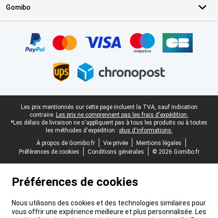
Gomibo
Certificats, methodes de paiement, partenaires de services de livr
Pied-de-page légal
Les prix mentionnés sur cette page incluent la TVA, sauf indication
contraire.
Les prix ne comprennent pas les frais d'expédition.
*Les délais de livraison ne s'appliquent pas à tous les produits ou à toutes
les méthodes d'expédition :
plus d'informations.
À propos de Gomibo.fr
Vie privée
Mentions légales
Préférences de cookies
Conditions générales
© 2026 Gomibo.fr
Préférences de cookies
Nous utilisons des cookies et des technologies similaires pour
vous offrir une expérience meilleure et plus personnalisée. Les