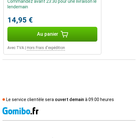
Commandez avant 23:30 pour une livraison le
lendemain
14,95 €
Au panier
Avec TVA
|
Hors Frais d'expédition
Le service clientèle sera
ouvert demain
à 09.00 heures
M
Avis externes des magasins