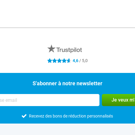
4,6
/ 5,0
4.6 étoiles
S'abonner à notre newsletter
Je veux m
Recevez des bons de réduction personnalisés