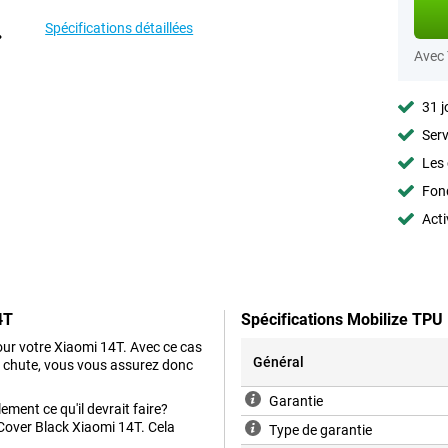
Spécifications détaillées
Avec
31 j
Serv
Les 
Fon
Acti
4T
Spécifications Mobilize TPU
ur votre Xiaomi 14T. Avec ce cas
Général
e chute, vous vous assurez donc
Garantie
ment ce qu'il devrait faire?
 Cover Black Xiaomi 14T. Cela
Type de garantie
.