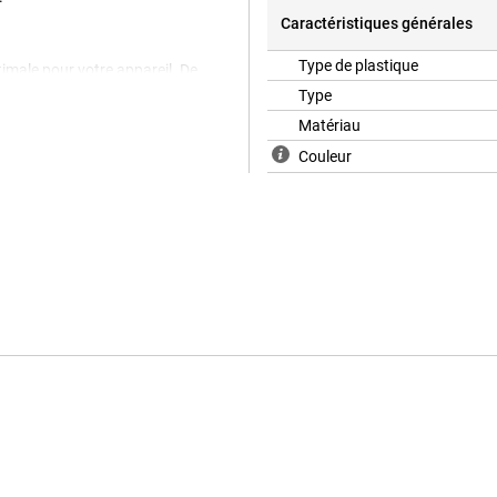
Caractéristiques générales
Type de plastique
ptimale pour votre appareil. De
res que les autres couvertures. La
Type
ssoire téléphonique le plus utilisé,
Matériau
vous protégez votre téléphone
ser le couvercle arrière TPU Black
Couleur
el, l'affaire s'adapte
 empêchez les rayures et les
 et des chutes.