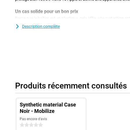
Un cas solide pour un bon prix
Parce que le boîtier est en plastique, cela offre une protection o
plus, les couvertures en plastique ne sont souvent pas aussi chè
Description complète
couverture arrière, avec le protecteur d'écran, est peut-être l'acce
et pour une bonne raison! D'une manière bon marché et simple, 
contre les dommages tels que les rayures et les bosses. La mobili
Xiaomi 14T est en matériau TPU doux et flexible. Grâce à ce matéri
parfaitement à votre appareil. De plus, avec ce boîtier TPU, vous
bosses à travers des objets pointus, de la saleté, de la poussière
Produits récemment consultés
Synthetic material Case
Noir - Mobilize
Pas encore d'avis
0 étoiles