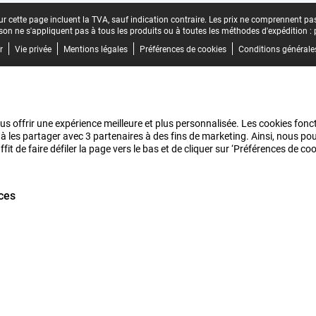
r cette page incluent la TVA, sauf indication contraire.
Les prix ne comprennent pas 
aison ne s'appliquent pas à tous les produits ou à toutes les méthodes d'expédition :
r
Vie privée
Mentions légales
Préférences de cookies
Conditions générale
us offrir une expérience meilleure et plus personnalisée. Les cookies fonct
 à les partager avec 3 partenaires à des fins de marketing. Ainsi, nous 
it de faire défiler la page vers le bas et de cliquer sur ‘Préférences de c
ces