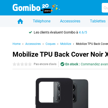
Téléphone
Accessoires
Tablettes
Les clients évaluent Gomibo à
4.6/5
Home
Accessoires
Coques
Mobilize
Mobilize TPU Back Cove
Mobilize TPU Back Cover Noir 
En stock :
Commandez avant 2
0 étoiles
Pas encore d'avis