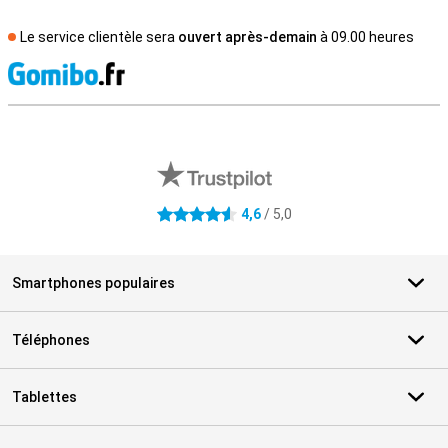
Le service clientèle sera
ouvert après-demain
à 09.00 heures
M
Avis externes des magasins
4,6
/ 5,0
4.6 étoiles
Smartphones populaires
Téléphones
Tablettes