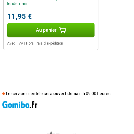
lendemain
11,95 €
Au panier
Avec TVA
|
Hors Frais d'expédition
Le service clientèle sera
ouvert demain
à 09.00 heures
M
Avis externes des magasins