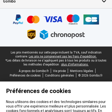
Gomibo
Certificats, methodes de paiement, partenaires de services de livr
Pied-de-page légal
Les prix mentionnés sur cette page incluent la TVA, sauf indication
contraire.
Les prix ne comprennent pas les frais d'expédition.
*Les délais de livraison ne s'appliquent pas à tous les produits ou à toutes
les méthodes d'expédition :
plus d'informations.
À propos de Gomibo.fr
Vie privée
Mentions légales
Préférences de cookies
Conditions générales
© 2026 Gomibo.fr
Préférences de cookies
Nous utilisons des cookies et des technologies similaires pour
vous offrir une expérience meilleure et plus personnalisée. Les
cookies fonctionnels et analytiques sont toujours actifs. En