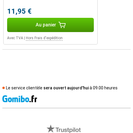
11,95 €
Au panier
Avec TVA
|
Hors Frais d'expédition
Le service clientèle
sera ouvert aujourd'hui
à 09.00 heures
M
Avis externes des magasins