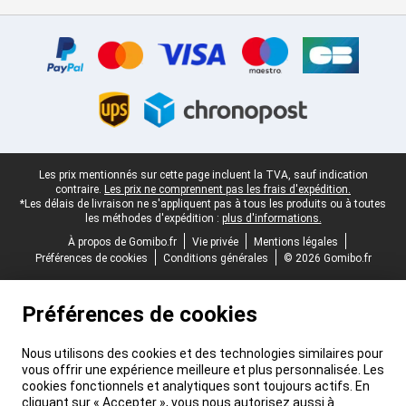
Certificats, methodes de paiement, partenaires de services de livr
Pied-de-page légal
Les prix mentionnés sur cette page incluent la TVA, sauf indication
contraire.
Les prix ne comprennent pas les frais d'expédition.
*Les délais de livraison ne s'appliquent pas à tous les produits ou à toutes
les méthodes d'expédition :
plus d'informations.
À propos de Gomibo.fr
Vie privée
Mentions légales
Préférences de cookies
Conditions générales
© 2026 Gomibo.fr
Préférences de cookies
Nous utilisons des cookies et des technologies similaires pour
vous offrir une expérience meilleure et plus personnalisée. Les
cookies fonctionnels et analytiques sont toujours actifs. En
cliquant sur « Accepter », vous nous autorisez aussi à