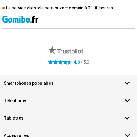
Le service clientèle sera
ouvert demain
à 09.00 heures
M
Avis externes des magasins
4,6
/ 5,0
4.6 étoiles
Smartphones populaires
Téléphones
Tablettes
Accessoires