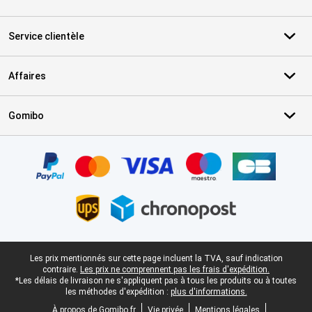
Service clientèle
Affaires
Gomibo
Certificats, methodes de paiement, partenaires de services de livr
Pied-de-page légal
Les prix mentionnés sur cette page incluent la TVA, sauf indication
contraire.
Les prix ne comprennent pas les frais d'expédition.
*Les délais de livraison ne s'appliquent pas à tous les produits ou à toutes
les méthodes d'expédition :
plus d'informations.
À propos de Gomibo.fr
Vie privée
Mentions légales