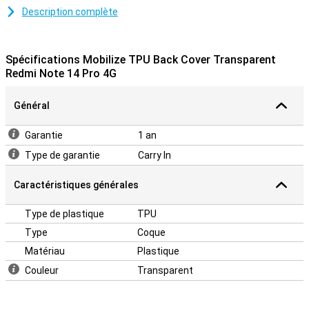
Description complète
Un étui robuste à un bon prix
Comme l'étui est en plastique, il offre une protection optimale à
votre appareil. Cet étui est une couverture arrière, qui protège
Spécifications Mobilize TPU Back Cover Transparent
l'arrière et les côtés de votre téléphone contre les dommages et la
Redmi Note 14 Pro 4G
saleté. Il ne protège pas l'écran. Vous obtiendrez donc une
protection optimale si vous combinez cet étui avec un protecteur
d'écran.
Général
Garantie
1 an
Type de garantie
Carry In
Caractéristiques générales
Type de plastique
TPU
Type
Coque
Matériau
Plastique
Couleur
Transparent