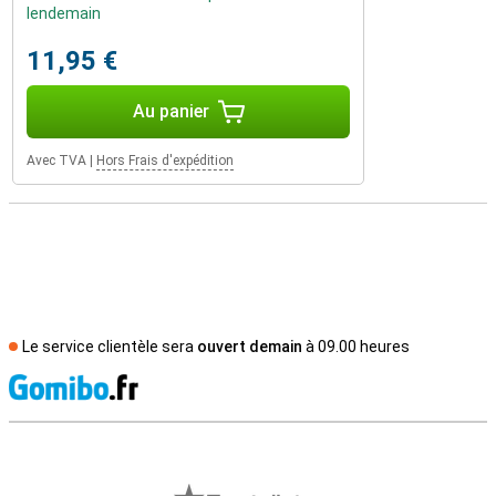
lendemain
11,95 €
Au panier
Avec TVA
|
Hors Frais d'expédition
Le service clientèle sera
ouvert demain
à 09.00 heures
M
Avis externes des magasins