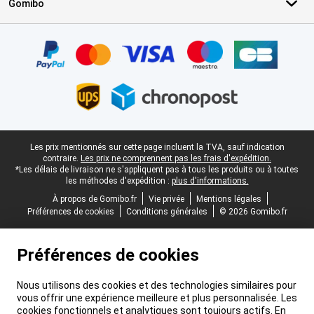
Gomibo
Certificats, methodes de paiement, partenaires de services de livr
Pied-de-page légal
Les prix mentionnés sur cette page incluent la TVA, sauf indication
contraire.
Les prix ne comprennent pas les frais d'expédition.
*Les délais de livraison ne s'appliquent pas à tous les produits ou à toutes
les méthodes d'expédition :
plus d'informations.
À propos de Gomibo.fr
Vie privée
Mentions légales
Préférences de cookies
Conditions générales
© 2026 Gomibo.fr
Préférences de cookies
Nous utilisons des cookies et des technologies similaires pour
vous offrir une expérience meilleure et plus personnalisée. Les
cookies fonctionnels et analytiques sont toujours actifs. En