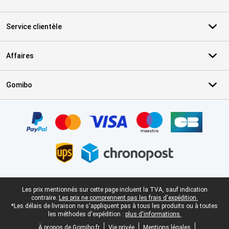
Service clientèle
Affaires
Gomibo
Certificats, methodes de paiement, partenaires de services de livr
Pied-de-page légal
Les prix mentionnés sur cette page incluent la TVA, sauf indication
contraire.
Les prix ne comprennent pas les frais d'expédition.
*Les délais de livraison ne s'appliquent pas à tous les produits ou à toutes
les méthodes d'expédition :
plus d'informations.
À propos de Gomibo.fr
Vie privée
Mentions légales