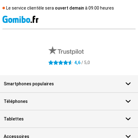
Le service clientèle sera
ouvert demain
à 09.00 heures
M
Avis externes des magasins
4,6
/ 5,0
4.6 étoiles
Smartphones populaires
Téléphones
Tablettes
Accessoires