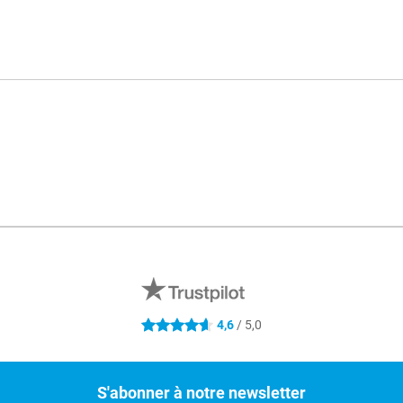
Médi
4,6
/ 5,0
4.6 étoiles
S'abonner à notre newsletter