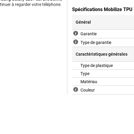
ntinuer à regarder votre téléphone.
Spécifications Mobilize TP
Général
ppareil. De plus, les étuis en
 Cover, vous protégez votre
Garantie
étui couvre le dos et les côtés de
ieuses. La Mobilize TPU Back Cover
Type de garantie
 flexible. Grâce à ce matériau,
PU empêche les rayures et les
Caractéristiques générales
les chutes.
Type de plastique
Type
Matériau
Couleur