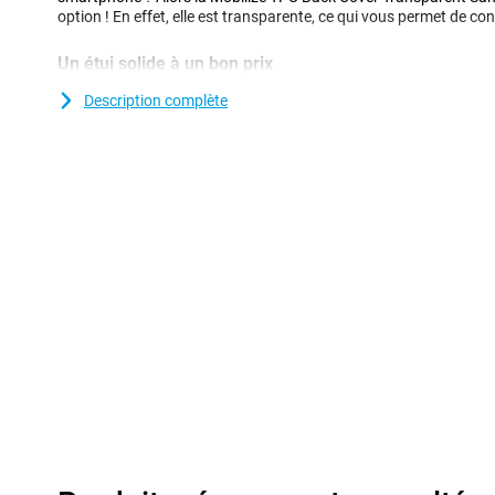
option ! En effet, elle est transparente, ce qui vous permet de co
Un étui solide à un bon prix
L'étui étant en plastique, il offre une protection optimale à votre a
Description complète
plastique sont souvent moins chers que les autres. Avec un Back
appareil et donnez un nouveau look à votre téléphone ! Ce type d'
votre smartphone, ce qui évite les rayures et les bosses disgrac
Transparent Samsung Galaxy S26+ est fabriquée en TPU souple et
l'étui s'adapte parfaitement à votre appareil. De plus, cet étui T
bosses causées par des objets pointus, la saleté, la poussière et 