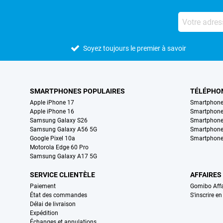
Soyez toujours le premier à savoir
SMARTPHONES POPULAIRES
TÉLÉPHO
Apple iPhone 17
Smartphone
Apple iPhone 16
Smartphon
Samsung Galaxy S26
Smartphone
Samsung Galaxy A56 5G
Smartphone
Google Pixel 10a
Smartphone
Motorola Edge 60 Pro
Samsung Galaxy A17 5G
SERVICE CLIENTÈLE
AFFAIRES
Paiement
Gomibo Affa
État des commandes
S'inscrire e
Délai de livraison
Expédition
Échanges et annulations