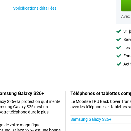
Spécifications détaillées
Avec
31 j
Serv
Les 
Fon
Acti
 Samsung Galaxy S26+
Téléphones et tablettes com
xy S26+ la protection qu'il mérite
Le Mobilize TPU Back Cover Tra
Samsung Galaxy S26+ est un
avec les téléphones et tablettes s
otre téléphone dure le plus
Samsung Galaxy S26+
ign de votre magnifique
amsung Galaxy S26+ est une bonne