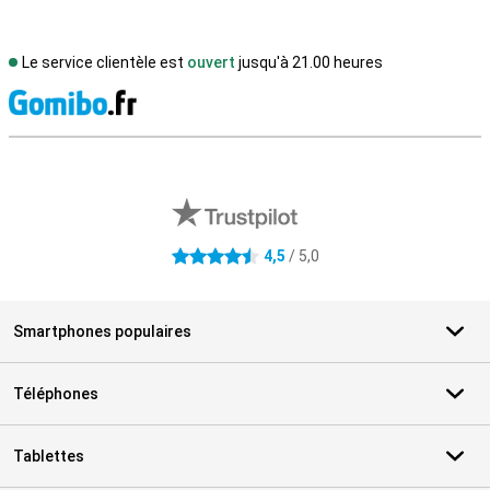
Le service clientèle est
ouvert
jusqu'à 21.00 heures
M
Avis externes des magasins
4,5
/ 5,0
4.5 étoiles
Smartphones populaires
Téléphones
Tablettes