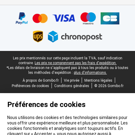
Certificats, methodes de paiement, partenaires de services de livr
Pied-de-page légal
Les prix mentionnés sur cette page incluent la TVA, sauf indication
contraire.
Les prix ne comprennent pas les frais d'expédition.
*Les délais de livraison ne s'appliquent pas à tous les produits ou à toutes
les méthodes d'expédition :
plus d'informations.
À propos de Gomibo.fr
Vie privée
Mentions légales
Préférences de cookies
Conditions générales
© 2026 Gomibo.fr
Préférences de cookies
Nous utilisons des cookies et des technologies similaires pour
vous offrir une expérience meilleure et plus personnalisée. Les
cookies fonctionnels et analytiques sont toujours actifs. En
cliquant sur « Accepter », vous nous autorisez aussi à