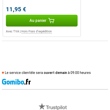
11,95 €
Au panier
Avec TVA
|
Hors Frais d'expédition
Le service clientèle sera
ouvert demain
à 09.00 heures
M
Avis externes des magasins