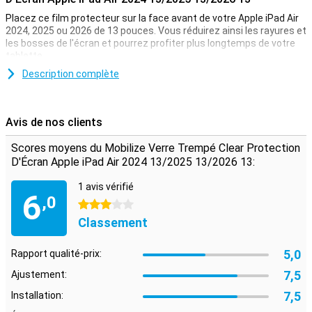
Placez ce film protecteur sur la face avant de votre Apple iPad Air
2024, 2025 ou 2026 de 13 pouces. Vous réduirez ainsi les rayures et
les bosses de l'écran et pourrez profiter plus longtemps de votre
tablette.
Vous recherchez la meilleure protection pour l'écran de votre Apple
Description complète
iPad Air 2024 13/2025 13/2026 13 ? Optez alors pour une
protection d'écran en verre. Le verre est naturellement plus
résistant que le plastique et offre une protection non seulement
Avis de nos clients
contre les rayures, mais aussi contre les fissures. C'est pourquoi
une protection d'écran en verre est généralement plus chère
Scores moyens du Mobilize Verre Trempé Clear Protection
qu'une protection d'écran en plastique.
D'Écran Apple iPad Air 2024 13/2025 13/2026 13:
Protection instantanée de votre écran avec cette fine
1 avis vérifié
protection d'écran
6
,0
3 étoiles
Grâce à la couche fine mais solide de cette protection d'écran,
Classement
c'est la solution parfaite si vous voulez protéger correctement
votre Apple iPad Air 2024 13/2025 13/2026 13 tout en continuant à
utiliser votre tablette correctement. Le protecteur d'écran est
5,0
Rapport qualité-prix:
également à peine visible grâce à son design et à sa fine couche.
7,5
Ajustement:
7,5
Installation: