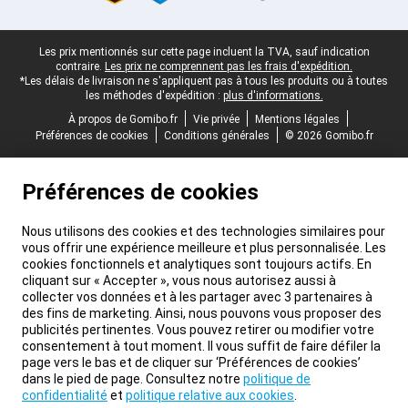
Pied-de-page légal
Les prix mentionnés sur cette page incluent la TVA, sauf indication
contraire.
Les prix ne comprennent pas les frais d'expédition.
*Les délais de livraison ne s'appliquent pas à tous les produits ou à toutes
les méthodes d'expédition :
plus d'informations.
À propos de Gomibo.fr
Vie privée
Mentions légales
Préférences de cookies
Conditions générales
© 2026 Gomibo.fr
Préférences de cookies
Nous utilisons des cookies et des technologies similaires pour
vous offrir une expérience meilleure et plus personnalisée. Les
cookies fonctionnels et analytiques sont toujours actifs. En
cliquant sur « Accepter », vous nous autorisez aussi à
collecter vos données et à les partager avec 3 partenaires à
des fins de marketing. Ainsi, nous pouvons vous proposer des
publicités pertinentes. Vous pouvez retirer ou modifier votre
consentement à tout moment. Il vous suffit de faire défiler la
page vers le bas et de cliquer sur ‘Préférences de cookies’
dans le pied de page. Consultez notre
politique de
confidentialité
et
politique relative aux cookies
.