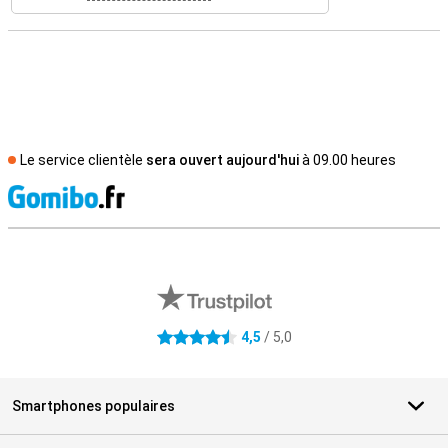
Le service clientèle
sera ouvert aujourd'hui
à 09.00 heures
M
Avis externes des magasins
4,5
/ 5,0
4.5 étoiles
Smartphones populaires