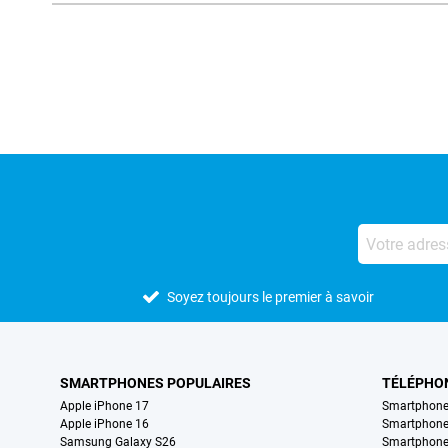
Avis externes des magasins
Soyez toujours le premier à savoir
SMARTPHONES POPULAIRES
TÉLÉPHO
Apple iPhone 17
Smartphone
Apple iPhone 16
Smartphon
Samsung Galaxy S26
Smartphone