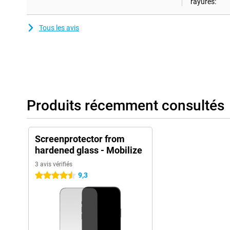
rayures:
Tous les avis
Produits récemment consultés
Screenprotector from
hardened glass - Mobilize
3 avis vérifiés
9,3
4.5 étoiles