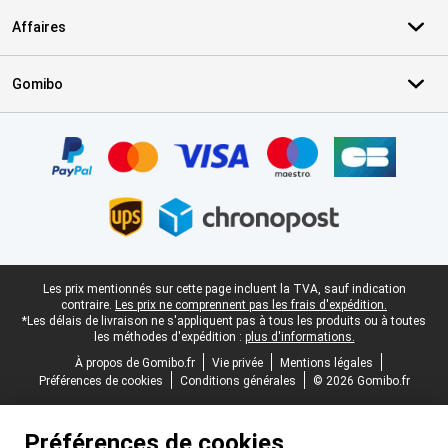
Affaires
Gomibo
Certificats, methodes de paiement, partenaires de services de livr
Pied-de-page légal
Les prix mentionnés sur cette page incluent la TVA, sauf indication
contraire.
Les prix ne comprennent pas les frais d'expédition.
*Les délais de livraison ne s'appliquent pas à tous les produits ou à toutes
les méthodes d'expédition :
plus d'informations.
À propos de Gomibo.fr
Vie privée
Mentions légales
Préférences de cookies
Conditions générales
© 2026 Gomibo.fr
Préférences de cookies