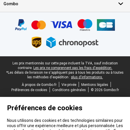
Gomibo
Certificats, methodes de paiement, partenaires de services de livr
Pied-de-page légal
Les prix mentionnés sur cette page incluent la TVA, sauf indication
contraire.
Les prix ne comprennent pas les frais d'expédition.
*Les délais de livraison ne s'appliquent pas à tous les produits ou à toutes
les méthodes d'expédition :
plus d'informations.
À propos de Gomibo.fr
Vie privée
Mentions légales
Préférences de cookies
Conditions générales
© 2026 Gomibo.fr
Préférences de cookies
Nous utilisons des cookies et des technologies similaires pour
vous offrir une expérience meilleure et plus personnalisée. Les