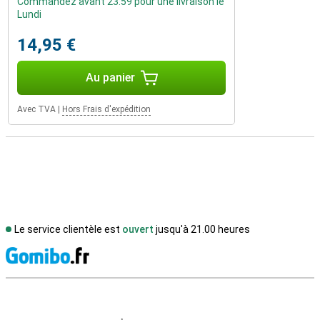
Commandez avant 23:59 pour une livraison le
Lundi
14,95 €
Au panier
Avec TVA
|
Hors Frais d'expédition
Le service clientèle est
ouvert
jusqu'à 21.00 heures
M
Avis externes des magasins