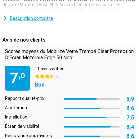
de votre Motorola Edge 50 Neo sera bien protégé contre les
salissures et les rayures. Cette protection en verre s'applique
facilement et évite d'endommager votre appareil.
Description complète
Protection instantanée
La couche fine mais solide de ce protecteur d'écran en fait la
Avis de nos clients
solution parfaite pour protéger correctement l'écran de votre
Motorola Edge 50 Neo. Ce protecteur d'écran est fabriqué en verre
Scores moyens du Mobilize Verre Trempé Clear Protection
véritable qui a été trempé d'une manière spéciale. Il ne mesure que
D'Écran Motorola Edge 50 Neo:
0,3 mm d'épaisseur et n'affecte donc pas votre écran tactile. Avec
ses bords arrondis, il est à peine perceptible et ne gêne pas
11 avis vérifiés
l'utilisation. Ce protecteur d'écran est fabriqué en verre véritable de
7
,0
qualité 9H. Cela signifie qu'il résiste à presque tous les matériaux
3.5 étoiles
et qu'il ne se raye pas.
Bon
5,9
Rapport qualité-prix:
6,6
Ajustement:
7,5
Installation:
8,4
Écran de visibilité:
6,6
Résistance aux rayures: