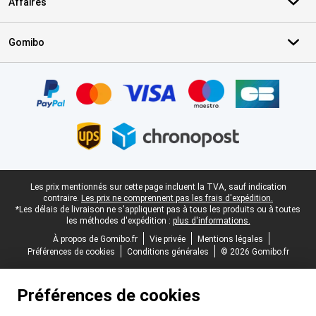
Affaires
Gomibo
Certificats, methodes de paiement, partenaires de services de livr
Pied-de-page légal
Les prix mentionnés sur cette page incluent la TVA, sauf indication
contraire.
Les prix ne comprennent pas les frais d'expédition.
*Les délais de livraison ne s'appliquent pas à tous les produits ou à toutes
les méthodes d'expédition :
plus d'informations.
À propos de Gomibo.fr
Vie privée
Mentions légales
Préférences de cookies
Conditions générales
© 2026 Gomibo.fr
Préférences de cookies