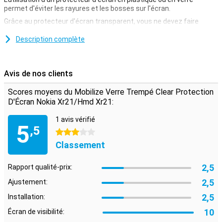
permet d'éviter les rayures et les bosses sur l'écran.
Grâce au protecteur d'écran transparent, vous ne devez faire
aucun compromis. Ainsi, l'écran reste toujours aussi réactif
lorsque vous appuyez dessus.
Description complète
Une couche protectrice qui ne gêne pas
Vous cherchez une protection pour l'écran de votre Nokia
Avis de nos clients
XR21/HMD XR21 ? Ce protecteur d'écran transparent est une
excellente option. La couche protectrice ne gêne pas et protège
Scores moyens du Mobilize Verre Trempé Clear Protection
l'écran contre la saleté, la poussière et les objets pointus. Vous
D'Écran Nokia Xr21/Hmd Xr21:
éviterez ainsi de rayer l'écran.
1 avis vérifié
5
,5
3 étoiles
Classement
2,5
Rapport qualité-prix:
2,5
Ajustement:
2,5
Installation:
10
Écran de visibilité: