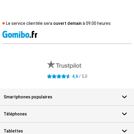
Le service clientèle sera
ouvert demain
à 09.00 heures
M
Avis externes des magasins
4,6
/ 5,0
4.6 étoiles
Smartphones populaires
Téléphones
Tablettes