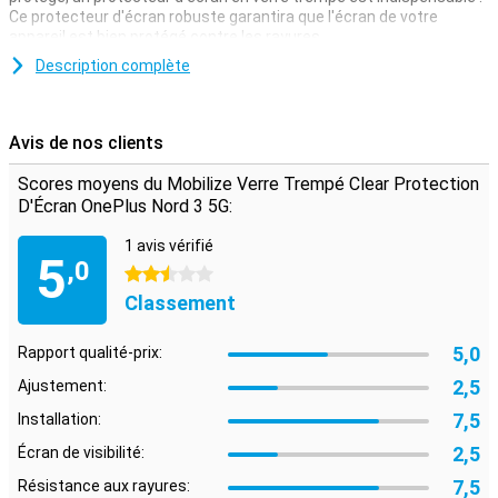
Ce protecteur d'écran robuste garantira que l'écran de votre
appareil est bien protégé contre les rayures.
Évitez les rayures disgracieuses sur l'écran de votre OnePlus Nord
Description complète
3 en utilisant un protecteur d'écran transparent. La couche
protectrice protège l'écran des touches, de la poussière et de la
saleté afin qu'il ne soit pas rayé. Le protecteur d'écran ne gêne pas
Avis de nos clients
et est à peine visible.
**Veuillez noter que certains écrans sont légèrement arrondis sur
Scores moyens du Mobilize Verre Trempé Clear Protection
les côtés. Par conséquent, une protection d'écran ne s'adaptera
D'Écran OnePlus Nord 3 5G:
pas à tous les bords, mais seulement à la partie plate. Le
protecteur d'écran peut donc être légèrement plus petit que
1 avis vérifié
l'écran. Pour obtenir des conseils pratiques, consultez la vidéo ci-
5
,0
dessous.
2.5 étoiles
Classement
5,0
Rapport qualité-prix:
2,5
Ajustement:
7,5
Installation:
2,5
Écran de visibilité:
7,5
Résistance aux rayures: