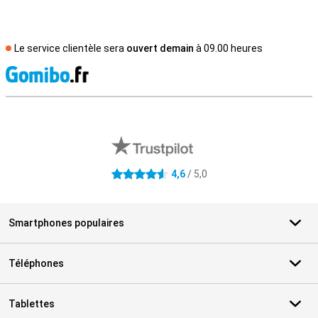
Le service clientèle sera
ouvert demain
à 09.00 heures
M
Avis externes des magasins
4,6
/ 5,0
4.6 étoiles
Smartphones populaires
Téléphones
Tablettes