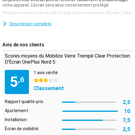
votre appareil. L'écran sera ainsi correctement protégé.
Protégez votre écran tactile à l'aide d'une protection d'écran. Celui-
ci est fabriqué en verre trempé et est donc très robuste.
Description complète
Comme s'il n'était pas là
Une protection d'écran transparente est idéale si vous souhaitez
offrir à votre téléphone une protection optimale sans en être gêné.
Avis de nos clients
Comme il est transparent, il donne l'impression de ne pas être là.
Scores moyens du Mobilize Verre Trempé Clear Protection
D'Écran OnePlus Nord 5:
1 avis vérifié
5
,6
3 étoiles
Classement
2,5
Rapport qualité-prix:
10
Ajustement:
7,5
Installation:
2,5
Écran de visibilité: