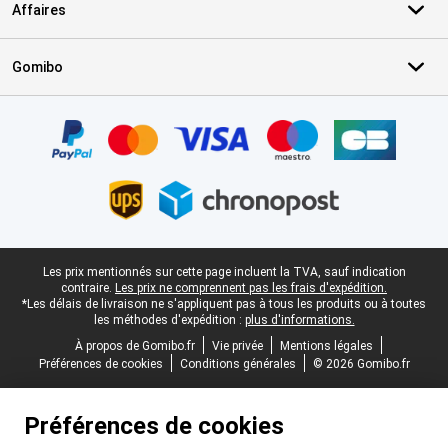
Affaires
Gomibo
Certificats, methodes de paiement, partenaires de services de livr
Pied-de-page légal
Les prix mentionnés sur cette page incluent la TVA, sauf indication
contraire.
Les prix ne comprennent pas les frais d'expédition.
*Les délais de livraison ne s'appliquent pas à tous les produits ou à toutes
les méthodes d'expédition :
plus d'informations.
À propos de Gomibo.fr
Vie privée
Mentions légales
Préférences de cookies
Conditions générales
© 2026 Gomibo.fr
Préférences de cookies