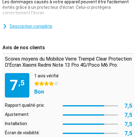
Les dommages causés à votre appareil peuvent être facilement
évités grâce à un protecteur d'écran. Celui-ci protégera
correctement l'écran.
Protégez votre écran tactile à l'aide d'une protection d'écran. Celui-
ci est fabriqué en verre trempé et est donc très robuste.
Description complète
Protection contre les rayures
Une protection d'écran est idéale si vous souhaitez protéger votre
Avis de nos clients
smartphone des rayures. Les rayures atterrissent sur le
protecteur d'écran et non sur l'écran de votre appareil. Votre
Scores moyens du Mobilize Verre Trempé Clear Protection
appareil reste ainsi beau et exempt de rayures.
D'Écran Xiaomi Redmi Note 13 Pro 4G/Poco M6 Pro:
1 avis vérifié
7
,5
4 étoiles
Bon
7,5
Rapport qualité-prix:
7,5
Ajustement:
7,5
Installation:
7,5
Écran de visibilité: