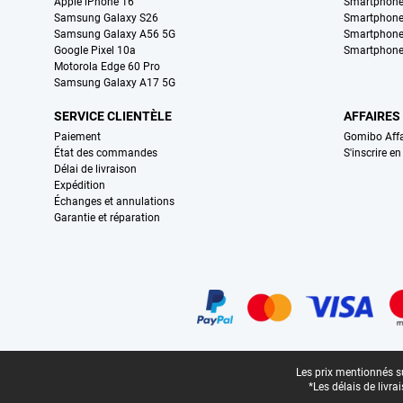
Apple iPhone 16
Smartphon
Samsung Galaxy S26
Smartphone
Samsung Galaxy A56 5G
Smartphone
Google Pixel 10a
Smartphone
Motorola Edge 60 Pro
Samsung Galaxy A17 5G
SERVICE CLIENTÈLE
AFFAIRES
Paiement
Gomibo Affa
État des commandes
S'inscrire e
Délai de livraison
Expédition
Échanges et annulations
Garantie et réparation
Certificats, methodes de paiement, partenaires de services de livraiso
Pied-de-page légal
Les prix mentionnés su
*Les délais de livr