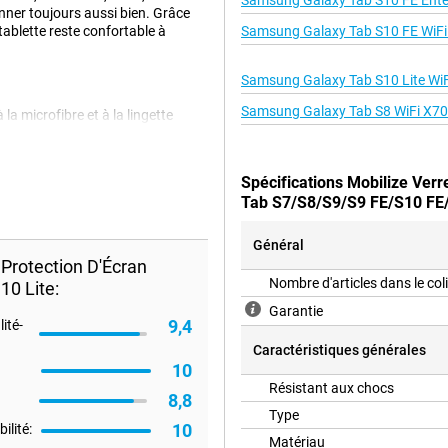
Samsung Galaxy Tab S10 FE Enter
onner toujours aussi bien. Grâce
 tablette reste confortable à
Samsung Galaxy Tab S10 FE WiFi
Samsung Galaxy Tab S10 Lite WiF
Samsung Galaxy Tab S8 WiFi X7
la microfibre et à la lingette
ssière, ce qui garantit une
e lors d'une utilisation
Spécifications Mobilize Ver
Tab S7/S8/S9/S9 FE/S10 FE/
Général
Protection D'Écran
Nombre d'articles dans le col
0 Lite:
Garantie
9,4
ité-
Caractéristiques générales
10
Résistant aux chocs
8,8
Type
10
ilité:
Matériau