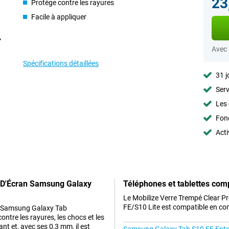
23
Protège contre les rayures
Facile à appliquer
Avec
Spécifications détaillées
31 j
Serv
Les 
Fon
Acti
n D'Écran Samsung Galaxy
Téléphones et tablettes com
Le Mobilize Verre Trempé Clear 
FE/S10 Lite est compatible en com
ur Samsung Galaxy Tab
tre les rayures, les chocs et les
nt et, avec ses 0,3 mm, il est