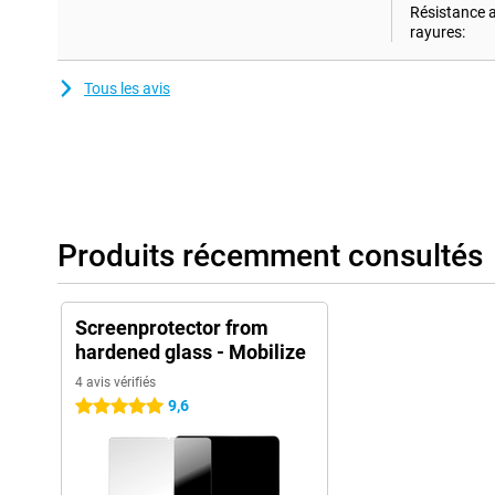
Résistance 
rayures:
Tous les avis
Produits récemment consultés
Screenprotector from
hardened glass - Mobilize
4 avis vérifiés
9,6
5 étoiles