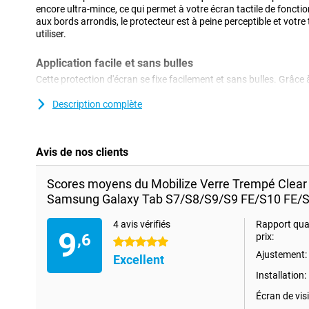
encore ultra-mince, ce qui permet à votre écran tactile de foncti
aux bords arrondis, le protecteur est à peine perceptible et votre
utiliser.
Application facile et sans bulles
Cette protection d'écran se fixe facilement et sans bulles. Grâce à 
imbibée d'alcool fournies, l'écran est exempt de graisse et de pou
installation parfaite. Votre tablette restera ainsi durable et intact
Description complète
quotidienne.
Avis de nos clients
Scores moyens du Mobilize Verre Trempé Clear 
Samsung Galaxy Tab S7/S8/S9/S9 FE/S10 FE/S1
4 avis vérifiés
Rapport qual
9
,6
prix:
5 étoiles
Ajustement:
Excellent
Installation:
Écran de visib