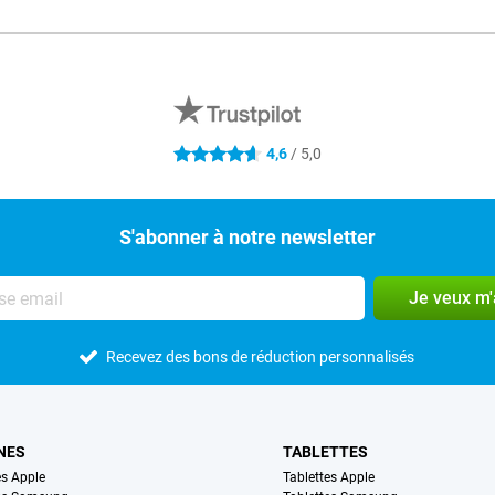
4,6
/ 5,0
4.6 étoiles
S'abonner à notre newsletter
Je veux m
Recevez des bons de réduction personnalisés
NES
TABLETTES
s Apple
Tablettes Apple