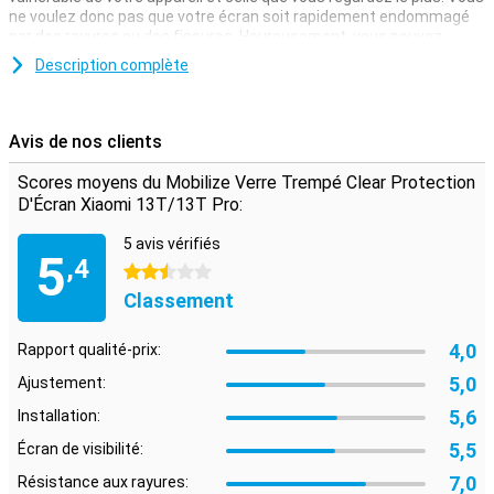
ne voulez donc pas que votre écran soit rapidement endommagé
par des rayures ou des fissures. Heureusement, vous pouvez
protéger votre écran à l'aide d'un protecteur d'écran.
Description complète
Grâce à ce protecteur d'écran en verre trempé, votre Xiaomi 13T /
13T Pro est bien protégé contre la saleté et les rayures. Cette
protection en verre s'applique facilement et évite d'endommager
Avis de nos clients
votre écran.
Scores moyens du Mobilize Verre Trempé Clear Protection
Couche protectrice qui ne gêne pas
D'Écran Xiaomi 13T/13T Pro:
Vous cherchez une protection pour l'écran de votre Xiaomi 13T /
13T Pro ? Alors ce protecteur d'écran transparent est une bonne
5 avis vérifiés
5
option. La couche de protection ne gêne pas et offre une
,4
2.5 étoiles
protection contre la saleté, la poussière et les objets pointus. Vous
évitez ainsi les rayures sur l'écran.
Classement
4,0
Rapport qualité-prix:
5,0
Ajustement:
5,6
Installation:
5,5
Écran de visibilité:
7,0
Résistance aux rayures: