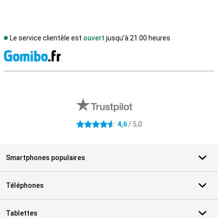
Le service clientèle est
ouvert
jusqu'à 21.00 heures
M
Avis externes des magasins
4,6
/ 5,0
4.6 étoiles
Smartphones populaires
Téléphones
Tablettes