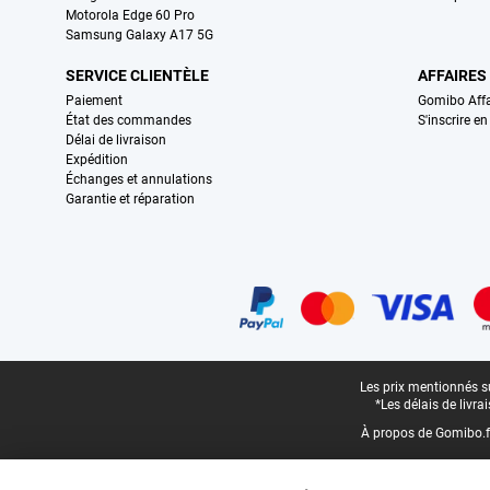
Motorola Edge 60 Pro
Samsung Galaxy A17 5G
SERVICE CLIENTÈLE
AFFAIRES
Paiement
Gomibo Affa
État des commandes
S'inscrire e
Délai de livraison
Expédition
Échanges et annulations
Garantie et réparation
Certificats, methodes de paiement, partenaires de services de livraiso
Pied-de-page légal
Les prix mentionnés su
*Les délais de livr
À propos de Gomibo.f