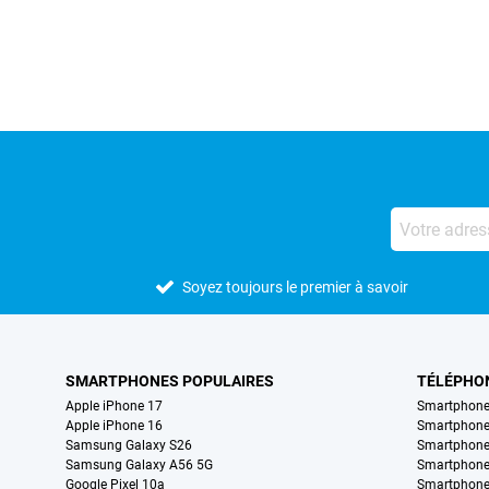
Avis externes des magasins
Soyez toujours le premier à savoir
SMARTPHONES POPULAIRES
TÉLÉPHO
Apple iPhone 17
Smartphone
Apple iPhone 16
Smartphon
Samsung Galaxy S26
Smartphone
Samsung Galaxy A56 5G
Smartphone
Google Pixel 10a
Smartphone