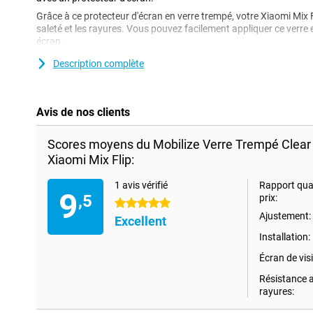
Grâce à ce protecteur d'écran en verre trempé, votre Xiaomi Mix F
saleté et les rayures. Vous pouvez facilement appliquer ce verre
écran.
Description complète
Une couche protectrice qui ne gêne pas
Vous cherchez une protection pour l'écran de votre Xiaomi Mix Fl
transparent est une bonne option. La couche protectrice ne gêne
Avis de nos clients
contre la saleté, la poussière et les objets pointus. Vous éviterez a
Scores moyens du Mobilize Verre Trempé Clear 
Xiaomi Mix Flip:
1 avis vérifié
Rapport qual
9
,5
prix:
5 étoiles
Ajustement:
Excellent
Installation:
Écran de visib
Résistance 
rayures: