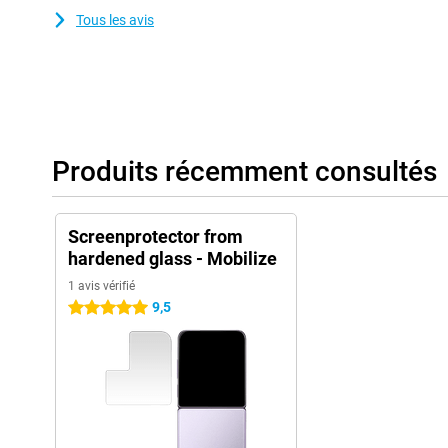
Tous les avis
Produits récemment consultés
Screenprotector from
hardened glass - Mobilize
1 avis vérifié
9,5
5 étoiles