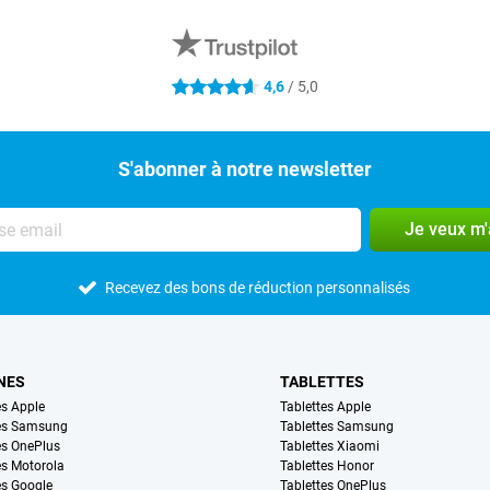
4,6
/ 5,0
4.6 étoiles
S'abonner à notre newsletter
Je veux m
Recevez des bons de réduction personnalisés
NES
TABLETTES
s Apple
Tablettes Apple
es Samsung
Tablettes Samsung
s OnePlus
Tablettes Xiaomi
s Motorola
Tablettes Honor
s Google
Tablettes OnePlus