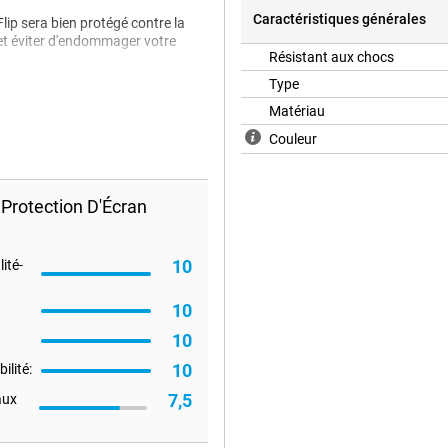
Caractéristiques générales
lip sera bien protégé contre la
 et éviter d'endommager votre
Résistant aux chocs
Type
Matériau
ip ? Ce protecteur d'écran
Couleur
 pas et offre une protection
insi de rayer l'écran.
Protection D'Écran
10
ité-
10
10
10
ilité:
7,5
aux