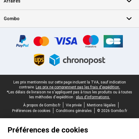
Affaires
Gomibo
Certificats, methodes de paiement, partenaires de services de livr
Pied-de-page légal
Les prix mentionnés sur cette page incluent la TVA, sauf indication
contraire.
Les prix ne comprennent pas les frais d'expédition.
*Les délais de livraison ne s'appliquent pas à tous les produits ou à toutes
les méthodes d'expédition :
plus d'informations.
À propos de Gomibo.fr
Vie privée
Mentions légales
Préférences de cookies
Conditions générales
© 2026 Gomibo.fr
Préférences de cookies