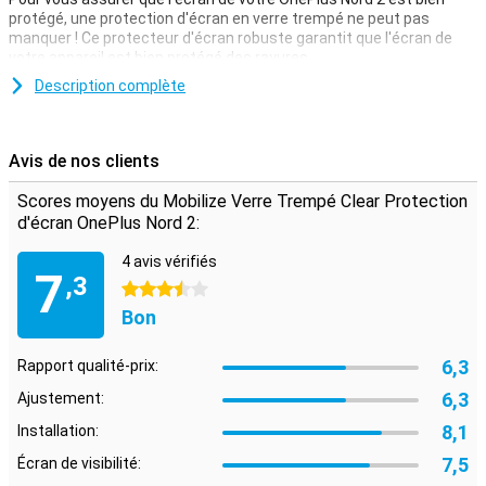
protégé, une protection d'écran en verre trempé ne peut pas
manquer ! Ce protecteur d'écran robuste garantit que l'écran de
votre appareil est bien protégé des rayures.
Évitez les vilaines rayures sur l'écran de votre OnePlus Nord 2 en
Description complète
utilisant un protecteur d'écran transparent. La couche de
protection offre une protection contre ces touches, la poussière
et la saleté afin que l'écran reste exempt de rayures. Le protecteur
Avis de nos clients
d'écran n'est pas gênant et est à peine perceptible.
**Certains écrans sont légèrement arrondis sur les côtés. Cela
Scores moyens du Mobilize Verre Trempé Clear Protection
signifie que la protection d'écran ne va pas jusqu'au bord, mais
d'écran OnePlus Nord 2:
seulement sur la partie plate. Il peut donc arriver qu'un protecteur
d'écran soit légèrement plus petit que l'écran. Pour des conseils
4 avis vérifiés
pratiques, consultez la vidéo ci-dessous.
7
,3
3.5 étoiles
Bon
6,3
Rapport qualité-prix:
6,3
Ajustement:
8,1
Installation:
7,5
Écran de visibilité: