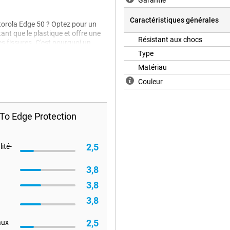
Garantie
Caractéristiques générales
otorola Edge 50 ? Optez pour un
tant que le plastique et offre une
Résistant aux chocs
es fissures. C'est pourquoi un
tecteur d'écran en plastique.
Type
Matériau
Couleur
To Edge Protection
2,5
ité-
3,8
3,8
3,8
2,5
aux