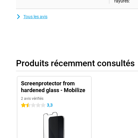
rayures:
Tous les avis
Produits récemment consultés
Screenprotector from
hardened glass - Mobilize
2 avis vérifiés
3,3
1.5 étoiles