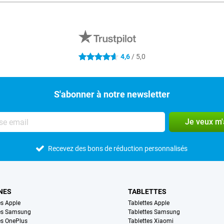
4,6
/ 5,0
4.6 étoiles
S'abonner à notre newsletter
Je veux m
Recevez des bons de réduction personnalisés
NES
TABLETTES
s Apple
Tablettes Apple
es Samsung
Tablettes Samsung
s OnePlus
Tablettes Xiaomi