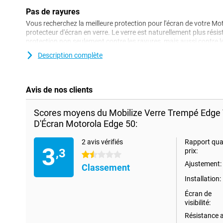
Pas de rayures
Vous recherchez la meilleure protection pour l'écran de votre M
protecteur d'écran en verre. Le verre est naturellement plus résis
protection non seulement contre les rayures, mais aussi contre l
protecteur d'écran en verre est généralement plus cher qu'un pro
Description complète
Avis de nos clients
Scores moyens du Mobilize Verre Trempé Edge 
D'Écran Motorola Edge 50:
2 avis vérifiés
Rapport qual
3
,3
prix:
1.5 étoiles
Ajustement:
Classement
Installation:
Écran de
visibilité:
Résistance 