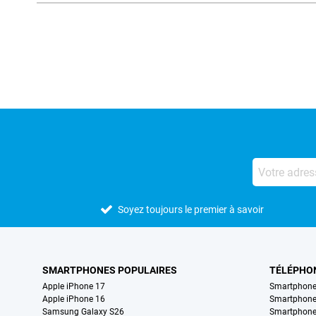
Avis externes des magasins
Soyez toujours le premier à savoir
SMARTPHONES POPULAIRES
TÉLÉPHO
Apple iPhone 17
Smartphone
Apple iPhone 16
Smartphon
Samsung Galaxy S26
Smartphone