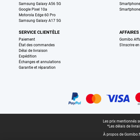
Samsung Galaxy A56 5G
Smartphone
Google Pixel 10a
Smartphone
Motorola Edge 60 Pro
Samsung Galaxy A17 5G
SERVICE CLIENTÈLE
AFFAIRES
Paiement
Gomibo Affa
État des commandes
S'inscrire e
Délai de livraison
Expédition
Échanges et annulations
Garantie et réparation
Certificats, methodes de paiement, partenaires de services de livraiso
Pied-de-page légal
Les prix mentionnés su
*Les délais de livr
À propos de Gomibo.f