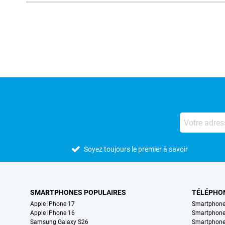
Avis externes des magasins
Soyez toujours le premier à savoir
SMARTPHONES POPULAIRES
TÉLÉPHO
Apple iPhone 17
Smartphone
Apple iPhone 16
Smartphon
Samsung Galaxy S26
Smartphone