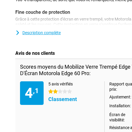
Fine couche de protection
Grâce à cette protection d'écran en verre trempé, votre Motorola 
saleté et les rayures. Cette protection en verre s'applique facil
écran.
Description complète
Avis de nos clients
Scores moyens du Mobilize Verre Trempé Edge 
D'Écran Motorola Edge 60 Pro:
5 avis vérifiés
Rapport qual
4
,1
prix:
2 étoiles
Ajustement:
Classement
Installation:
Écran de
visibilité:
Résistance 