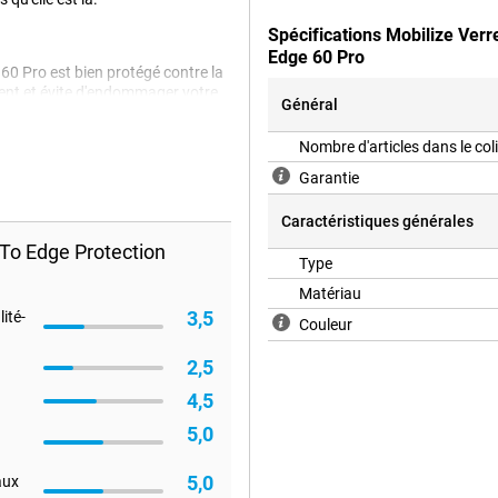
Spécifications Mobilize Ver
Edge 60 Pro
60 Pro est bien protégé contre la
ement et évite d'endommager votre
Général
Nombre d'articles dans le col
Garantie
Caractéristiques générales
To Edge Protection
Type
Matériau
3,5
ité-
Couleur
2,5
4,5
5,0
5,0
aux