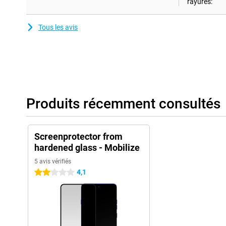
rayures:
Tous les avis
Produits récemment consultés
Screenprotector from
hardened glass - Mobilize
5 avis vérifiés
4,1
2 étoiles