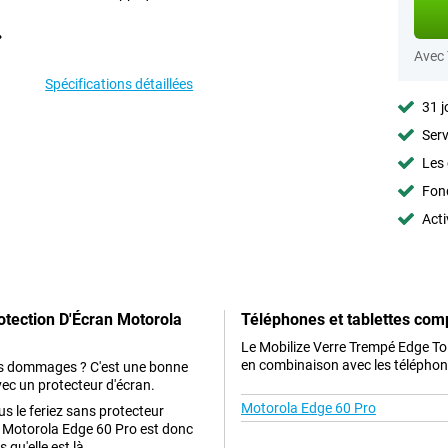
Avec
Spécifications détaillées
31 j
Serv
Les 
Fon
Acti
otection D'Écran Motorola
Téléphones et tablettes com
Le Mobilize Verre Trempé Edge To
en combinaison avec les téléphone
es dommages ? C'est une bonne
vec un protecteur d'écran.
Motorola Edge 60 Pro
s le feriez sans protecteur
e Motorola Edge 60 Pro est donc
u'elle est là.