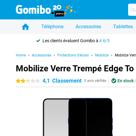
Téléphone
Accessoires
Tablettes
Les clients évaluent Gomibo à
4.6/5
Home
Accessoires
Protections d'écran
Mobilize
Mobilize Ver
Mobilize Verre Trempé Edge To
4,1
Classement
En stock :
2 étoiles
5 avis vérifiés