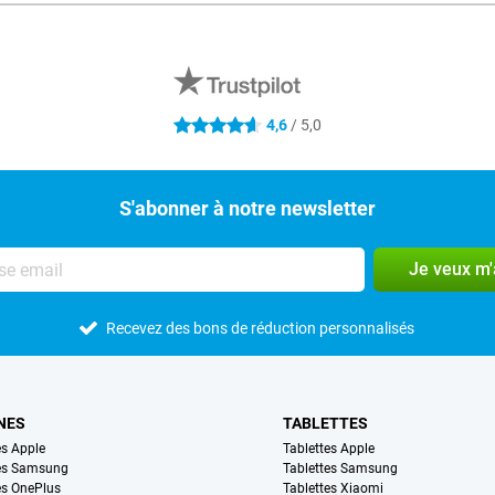
4,6
/ 5,0
4.6 étoiles
S'abonner à notre newsletter
Je veux m
Recevez des bons de réduction personnalisés
NES
TABLETTES
s Apple
Tablettes Apple
es Samsung
Tablettes Samsung
s OnePlus
Tablettes Xiaomi