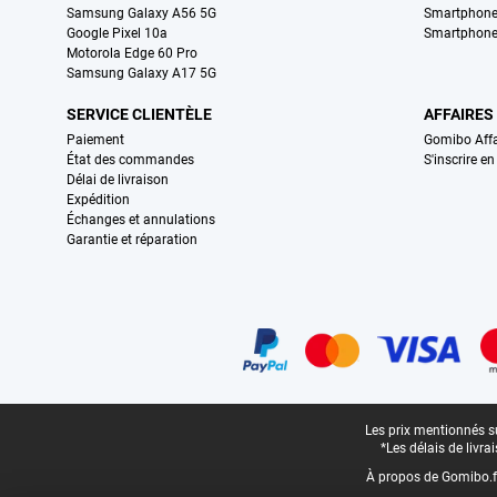
Samsung Galaxy A56 5G
Smartphone
Google Pixel 10a
Smartphone
Motorola Edge 60 Pro
Samsung Galaxy A17 5G
SERVICE CLIENTÈLE
AFFAIRES
Paiement
Gomibo Affa
État des commandes
S'inscrire e
Délai de livraison
Expédition
Échanges et annulations
Garantie et réparation
Certificats, methodes de paiement, partenaires de services de livraiso
Pied-de-page légal
Les prix mentionnés su
*Les délais de livr
À propos de Gomibo.f