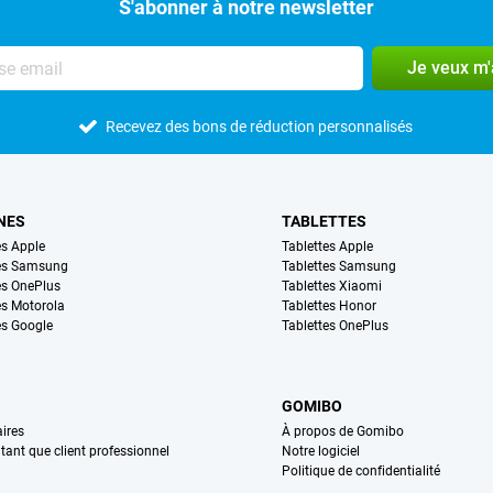
S'abonner à notre newsletter
Je veux m
Recevez des bons de réduction personnalisés
NES
TABLETTES
s Apple
Tablettes Apple
es Samsung
Tablettes Samsung
s OnePlus
Tablettes Xiaomi
s Motorola
Tablettes Honor
s Google
Tablettes OnePlus
GOMIBO
ires
À propos de Gomibo
n tant que client professionnel
Notre logiciel
Politique de confidentialité