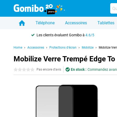
Téléphone
Accessoires
Tablettes
Les clients évaluent Gomibo à
4.6/5
Home
Accessoires
Protections d'écran
Mobilize
Mobilize Ver
Mobilize Verre Trempé Edge To
En stock :
Commandez avant 2
0 étoiles
Pas encore d'avis