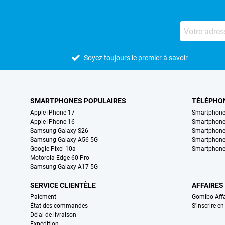
Soyez toujours le premier à savoir
SMARTPHONES POPULAIRES
TÉLÉPHO
Apple iPhone 17
Smartphone
Apple iPhone 16
Smartphon
Samsung Galaxy S26
Smartphone
Samsung Galaxy A56 5G
Smartphone
Google Pixel 10a
Smartphone
Motorola Edge 60 Pro
Samsung Galaxy A17 5G
SERVICE CLIENTÈLE
AFFAIRES
Paiement
Gomibo Affa
État des commandes
S'inscrire e
Délai de livraison
Expédition