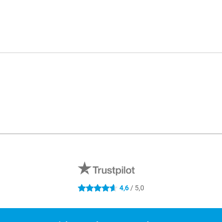
4,6
/ 5,0
4.6 étoiles