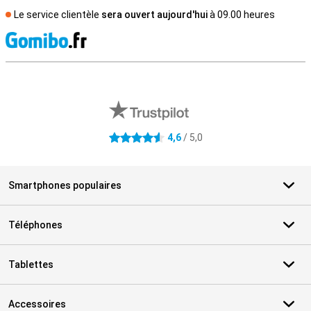
Le service clientèle
sera ouvert aujourd'hui
à 09.00 heures
M
Avis externes des magasins
4,6
/ 5,0
4.6 étoiles
Smartphones populaires
Téléphones
Tablettes
Accessoires