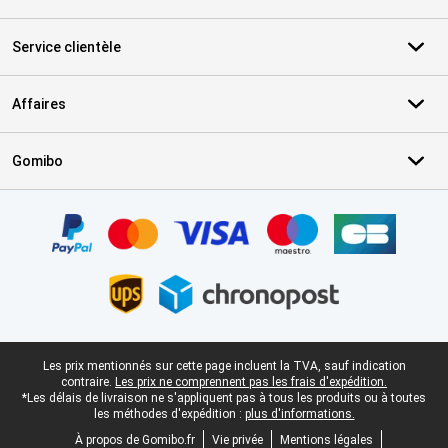
Service clientèle
Affaires
Gomibo
Certificats, methodes de paiement, partenaires de services de livr
Pied-de-page légal
Les prix mentionnés sur cette page incluent la TVA, sauf indication
contraire.
Les prix ne comprennent pas les frais d'expédition.
*Les délais de livraison ne s'appliquent pas à tous les produits ou à toutes
les méthodes d'expédition :
plus d'informations.
À propos de Gomibo.fr
Vie privée
Mentions légales