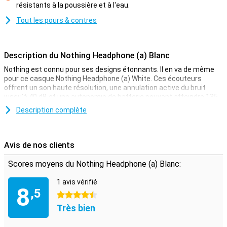
résistants à la poussière et à l'eau.
Contre
Tout les pours & contres
Description du Nothing Headphone (a) Blanc
Nothing est connu pour ses designs étonnants. Il en va de même
pour ce casque Nothing Headphone (a) White. Ces écouteurs
offrent un son haute résolution, une annulation active du bruit
jusqu'à 40 dB et une autonomie de batterie pouvant atteindre 135
heures. Vous bénéficierez de haut-parleurs de 40 mm revêtus de
Description complète
titane, d'une prise en charge LDAC et de la technologie Bluetooth
5.4. Grâce à la charge rapide, vous bénéficiez de 8 heures d'écoute
en 5 minutes. De plus, ces écouteurs sont dotés d'un double
couplage d'appareils et de quatre microphones pour des appels
Avis de nos clients
clairs.
Scores moyens du Nothing Headphone (a) Blanc:
Un son puissant avec Hi-Res Audio
1 avis vérifié
Avec le casque Nothing Headphone (a), vous profitez du son tel
8
,5
qu'il a été conçu. Les haut-parleurs de 40 mm recouverts de titane
4.5 étoiles
offrent des basses profondes et des aigus clairs. Grâce au
Très bien
système LDAC, vous pouvez écouter de la musique en haute
qualité sans fil. Vous préférez l'écoute filaire ? C'est possible avec