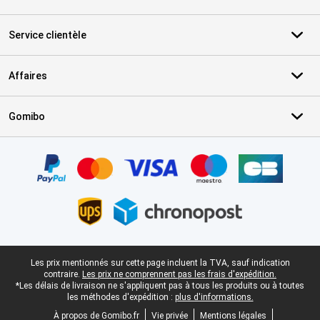
Service clientèle
Affaires
Gomibo
Certificats, methodes de paiement, partenaires de services de livr
Pied-de-page légal
Les prix mentionnés sur cette page incluent la TVA, sauf indication
contraire.
Les prix ne comprennent pas les frais d'expédition.
*Les délais de livraison ne s'appliquent pas à tous les produits ou à toutes
les méthodes d'expédition :
plus d'informations.
À propos de Gomibo.fr
Vie privée
Mentions légales