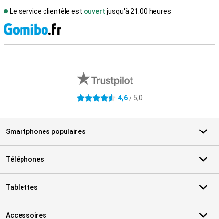
Le service clientèle est
ouvert
jusqu'à 21.00 heures
M
Avis externes des magasins
4,6
/ 5,0
4.6 étoiles
Smartphones populaires
Téléphones
Tablettes
Accessoires