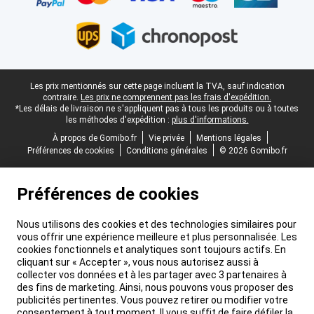
Pied-de-page légal
Les prix mentionnés sur cette page incluent la TVA, sauf indication
contraire.
Les prix ne comprennent pas les frais d'expédition.
*Les délais de livraison ne s'appliquent pas à tous les produits ou à toutes
les méthodes d'expédition :
plus d'informations.
À propos de Gomibo.fr
Vie privée
Mentions légales
Préférences de cookies
Conditions générales
© 2026 Gomibo.fr
Préférences de cookies
Nous utilisons des cookies et des technologies similaires pour
vous offrir une expérience meilleure et plus personnalisée. Les
cookies fonctionnels et analytiques sont toujours actifs. En
cliquant sur « Accepter », vous nous autorisez aussi à
collecter vos données et à les partager avec 3 partenaires à
des fins de marketing. Ainsi, nous pouvons vous proposer des
publicités pertinentes. Vous pouvez retirer ou modifier votre
consentement à tout moment. Il vous suffit de faire défiler la