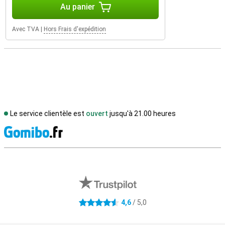
Au panier
Avec TVA
|
Hors Frais d'expédition
Le service clientèle est
ouvert
jusqu'à 21.00 heures
M
Avis externes des magasins
4,6
/ 5,0
4.6 étoiles